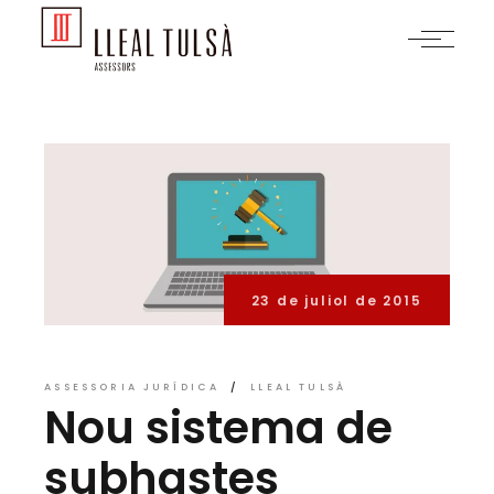
Skip
to
the
content
23 de juliol de 2015
ASSESSORIA JURÍDICA
LLEAL TULSÀ
Nou sistema de
subhastes