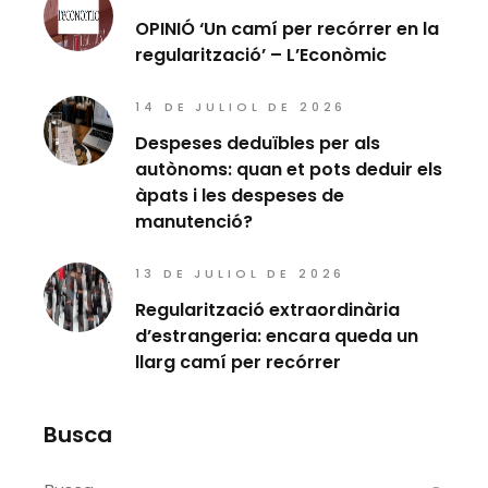
OPINIÓ ‘Un camí per recórrer en la
regularització’ – L’Econòmic
14 DE JULIOL DE 2026
Despeses deduïbles per als
autònoms: quan et pots deduir els
àpats i les despeses de
manutenció?
13 DE JULIOL DE 2026
Regularització extraordinària
d’estrangeria: encara queda un
llarg camí per recórrer
Busca
Search