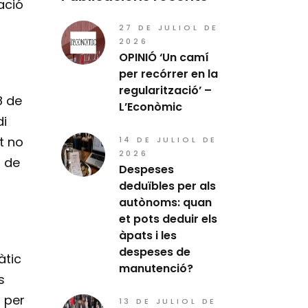
ació
27 DE JULIOL DE
2026
OPINIÓ ‘Un camí
per recórrer en la
regularització’ –
8 de
L’Econòmic
di
t no
14 DE JULIOL DE
2026
a de
Despeses
deduïbles per als
autònoms: quan
et pots deduir els
àpats i les
despeses de
àtic
manutenció?
s
s per
13 DE JULIOL DE