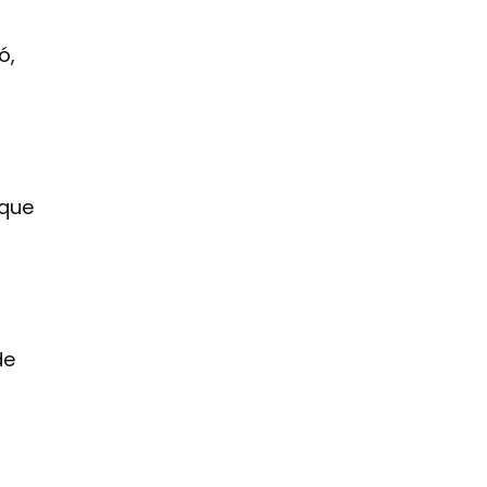
ó,
 que
de