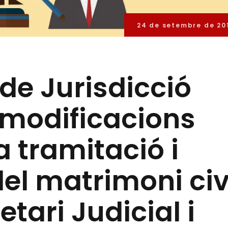
24 de setembre de 20
 de Jurisdicció
i modificacions
a tramitació i
el matrimoni civ
tari Judicial i