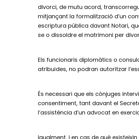
divorci, de mutu acord, transcorreg
mitjançant la formalització d’un con
escriptura pública davant Notari, q
se o dissoldre el matrimoni per divor
Els funcionaris diplomàtics o consula
atribuïdes, no podran autoritzar l’es
És necessari que els cònjuges interv
consentiment, tant davant el Secreta
l’assistència d’un advocat en exercic
Igualment, i en cas de què existeixi