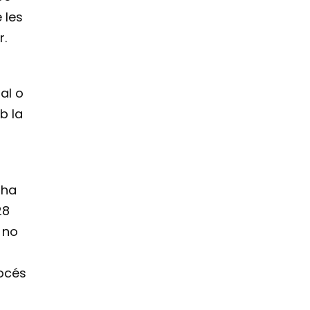
 les
r.
al o
b la
 ha
28
 no
rocés