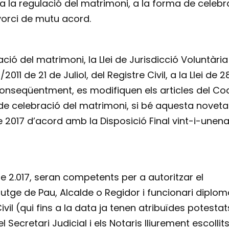
a la regulació del matrimoni, a la forma de celebr
ivorci de mutu acord.
ració del matrimoni, la Llei de Jurisdicció Voluntària
011 de 21 de Juliol, del Registre Civil, a la Llei de 2
conseqüentment, es modifiquen els articles del Co
 de celebració del matrimoni, si bé aquesta noveta
de 2017 d’acord amb la Disposició Final vint-i-unen
de 2.017, seran competents per a autoritzar el
utge de Pau, Alcalde o Regidor i funcionari diplom
vil (qui fins a la data ja tenen atribuïdes potestat
Secretari Judicial i els Notaris lliurement escollit