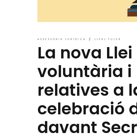
ASSESSORIA JURÍDICA
LLEAL TULSÀ
La nova Llei
voluntària 
relatives a l
celebració d
davant Secre