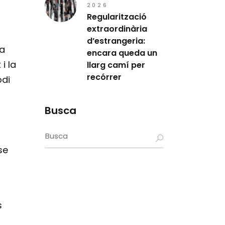
2026
Regularització
extraordinària
d’estrangeria:
 a
encara queda un
i la
llarg camí per
recórrer
odi
Busca
Search
for:
se
s