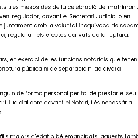
uts tres mesos des de la celebració del matrimoni,
veni regulador, davant el Secretari Judicial o en
ue juntament amb la voluntat inequívoca de separ
ci, regularan els efectes derivats de la ruptura.
rs, en exercici de les funcions notarials que tenen
criptura pública ni de separació ni de divorci.
inguin de forma personal per tal de prestar el seu
ri Judicial com davant el Notari, i és necessària
i.
n fills majors d’edat o bé emancipats, aquests tam