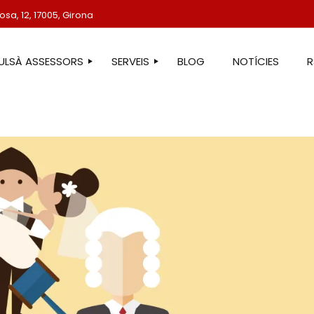
sa, 12, 17005, Girona
TULSÀ ASSESSORS
SERVEIS
BLOG
NOTÍCIES
STRE EQUIP
ASSESSORIA LABORAL
ASSESSORIA FISCAL
ASSESSORIA COMPTABLE
ASSESSORIA JURÍDICA
ASSESSORIA ADMINISTRATIVA
ASSESSORIA DE COMUNICACIÓ
ASSESSORIA EN ESTRANGERIA
PROTECCIÓ DE DADES
SERVEIS IMMOBILIARIS