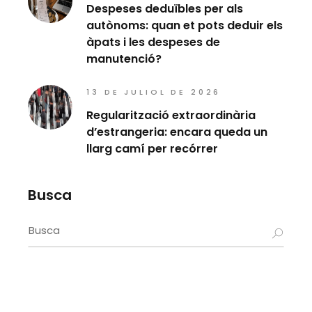
Despeses deduïbles per als
autònoms: quan et pots deduir els
àpats i les despeses de
manutenció?
13 DE JULIOL DE 2026
Regularització extraordinària
d’estrangeria: encara queda un
llarg camí per recórrer
Busca
Search
for: