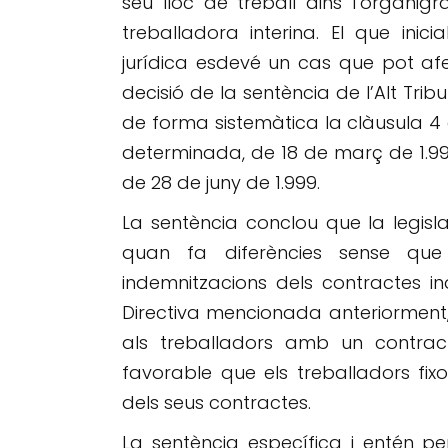
seu lloc de treball dins l’organi
treballadora interina. El que ini
jurídica esdevé un cas que pot afe
decisió de la sentència de l’Alt Tri
de forma sistemàtica la clàusula 4 
determinada, de 18 de març de 1.999
de 28 de juny de 1.999.
La sentència conclou que la legis
quan fa diferències sense que h
indemnitzacions dels contractes inde
Directiva mencionada anteriorment,
als treballadors amb un contra
favorable que els treballadors fix
dels seus contractes.
La sentència específica i entén pe