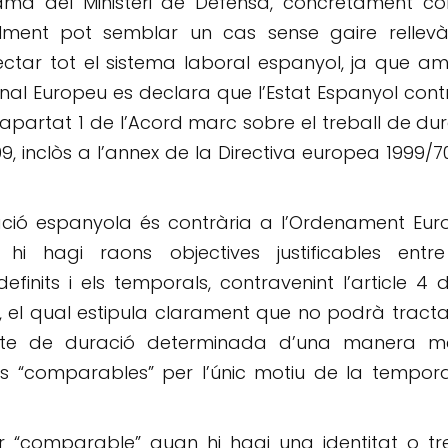
grama del Ministeri de Defensa, concretament c
cialment pot semblar un cas sense gaire rellevà
ctar tot el sistema laboral espanyol, ja que a
bunal Europeu es declara que l’Estat Espanyol con
apartat 1 de l’Acord marc sobre el treball de du
, inclòs a l’annex de la Directiva europea 1999/7
lació espanyola és contrària a l’Ordenament Eur
i hagi raons objectives justificables entre
finits i els temporals, contravenint l’article 4 
 el qual estipula clarament que no podrà tract
cte de duració determinada d’una manera m
os “comparables” per l’únic motiu de la tempora
r “comparable” quan hi hagi una identitat o tr