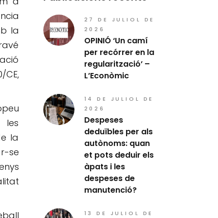
om a
ncia
27 DE JULIOL DE
mb la
2026
OPINIÓ ‘Un camí
travé
per recórrer en la
ració
regularització’ –
0/CE,
L’Econòmic
14 DE JULIOL DE
opeu
2026
Despeses
 les
deduïbles per als
de la
autònoms: quan
ar-se
et pots deduir els
enys
àpats i les
despeses de
litat
manutenció?
13 DE JULIOL DE
eball