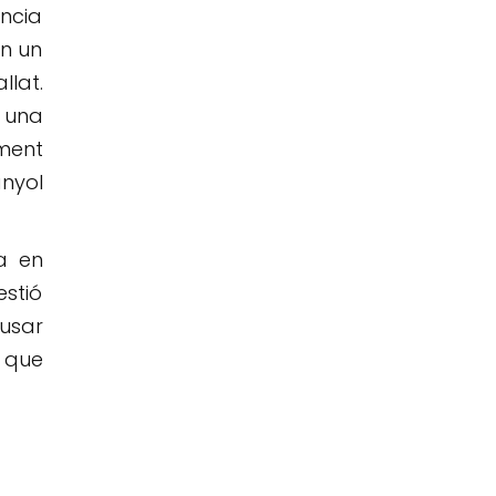
ència
en un
llat.
 una
ment
nyol
ra en
estió
ausar
 que