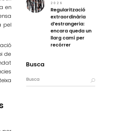
2026
va en
Regularització
fensa
extraordinària
d’estrangeria:
a pel
encara queda un
llarg camí per
recórrer
zació
pi de
andat
Busca
ncies
Search
teixa
for:
s