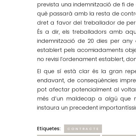
prevista una indemnització de fi d
què passarà amb la resta de contra
dret a favor del treballador de per
És a dir, els treballadors amb aq
indemnització de 20 dies per any
establert pels acomiadaments obje
no revisi l’ordenament establert, don
El que sí està clar és la gran rep
endavant, de conseqüències imprevi
pot afectar potencialment al volta
més d’un maldecap a algú que no 
instaura un precedent importantíss
Etiquetes:
CONTRACTE