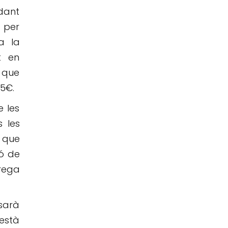
ndant
t per
a la
t en
s que
85€.
e les
 les
 que
ió de
trega
sarà
està