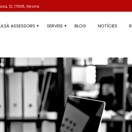
sa, 12, 17005, Girona
TULSÀ ASSESSORS
SERVEIS
BLOG
NOTÍCIES
STRE EQUIP
ASSESSORIA LABORAL
ASSESSORIA FISCAL
ASSESSORIA COMPTABLE
ASSESSORIA JURÍDICA
ASSESSORIA ADMINISTRATIVA
ASSESSORIA DE COMUNICACIÓ
ASSESSORIA EN ESTRANGERIA
PROTECCIÓ DE DADES
SERVEIS IMMOBILIARIS