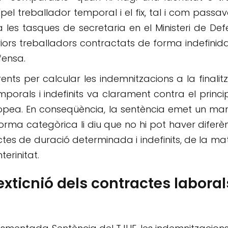
 pel treballador temporal i el fix, tal i com passa
ia les tasques de secretaria en el Ministeri de De
iors treballadors contractats de forma indefinid
fensa.
rents per calcular les indemnitzacions a la finalit
porals i indefinits va clarament contra el princi
uropea. En conseqüència, la sentència emet un m
orma categòrica li diu que no hi pot haver diferè
tes de duració determinada i indefinits, de la ma
erinitat.
exticnió dels contractes laboral