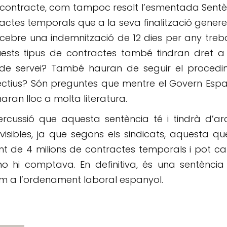
e contracte, com tampoc resolt l’esmentada Sent
ctes temporals que a la seva finalització gener
cebre una indemnització de 12 dies per any treba
uests tipus de contractes també tindran dret a
 de servei? També hauran de seguir el procedi
ctius? Són preguntes que mentre el Govern Espa
aran lloc a molta literatura.
ercussió que aquesta sentència té i tindrà d’a
sibles, ja que segons els sindicats, aquesta qü
nt de 4 milions de contractes temporals i pot c
hi comptava. En definitiva, és una sentència
im a l’ordenament laboral espanyol.