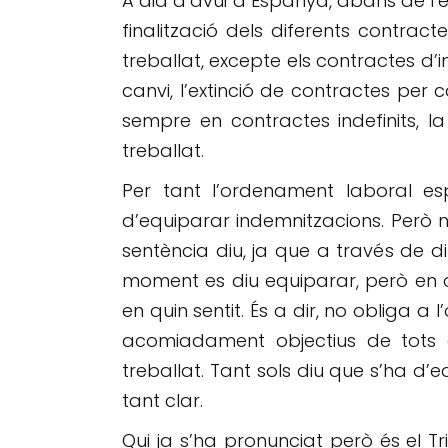
A dia d’avui a Espanya, abans de l’
finalització dels diferents contra
treballat, excepte els contractes d’i
canvi, l’extinció de contractes per 
sempre en contractes indefinits, l
treballat.
Per tant l’ordenament laboral esp
d’equiparar indemnitzacions. Però n
sentència diu, ja que a través de di
moment es diu equiparar, però en
en quin sentit. És a dir, no obliga 
acomiadament objectius de tots 
treballat. Tant sols diu que s’ha d’e
tant clar.
Qui ja s’ha pronunciat però és el Tr