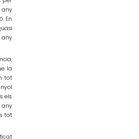
s per
r any
ó. En
quasi
r any
cia,
ue la
n tot
nyol
s els
 any
s tot
ficat