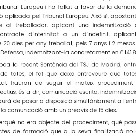
ribunal Europeu i ha fallat a favor de la dema
ó aplicada pel Tribunal Europeu. Això sí, apostan
e al treballador, aplicant una indemnització 
racte d’interinitat a un d’indefinit, aplican
20 dies per any treballat, pels 7 anys i 2 meso
de Defensa, indemnitzant-la concretament en 6.141,
oca la recent Sentència del TSJ de Madrid, entr
e totes, el fet que deixa entreveure que totes
initat hauran de seguir el mateix procediment
ctius, és a dir, comunicació escrita, indemnitzac
haurà de posar a disposició simultàniament a l’en
r la comunicació amb un preavís de 15 dies.
perquè no era objecte del procediment, què pas
tes de formació que a la seva finalització no 