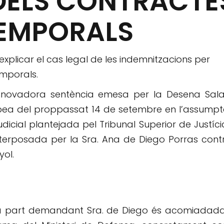
 DELS CONTRACTE
TEMPORALS
 explicar el cas legal de les indemnitzacions per
emporals.
innovadora sentència emesa per la Desena Sala
ropea del proppassat 14 de setembre en l’assump
judicial plantejada pel Tribunal Superior de Justíc
erposada per la Sra. Ana de Diego Porras contr
yol.
 la part demandant Sra. de Diego és acomiadada