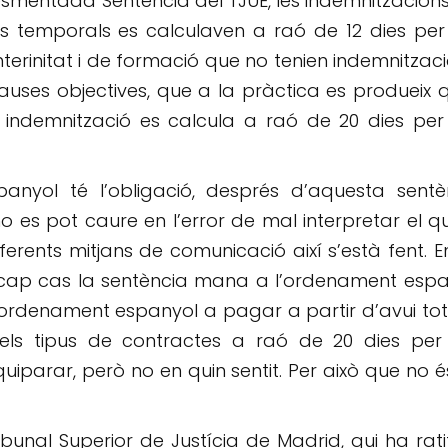
esmentada Sentència del TJUE, les indemnitzacion
ctes temporals es calculaven a raó de 12 dies pe
nterinitat i de formació que no tenien indemnitzaci
causes objectives, que a la pràctica es produeix 
a indemnització es calcula a raó de 20 dies pe
anyol té l’obligació, després d’aquesta sentèn
o es pot caure en l’error de mal interpretar el q
ferents mitjans de comunicació així s’està fent. E
 cap cas la sentència mana a l’ordenament espa
a l’ordenament espanyol a pagar a partir d’avui tot
els tipus de contractes a raó de 20 dies per
quiparar, però no en quin sentit. Per això que no é
ibunal Superior de Justícia de Madrid, qui ha rati