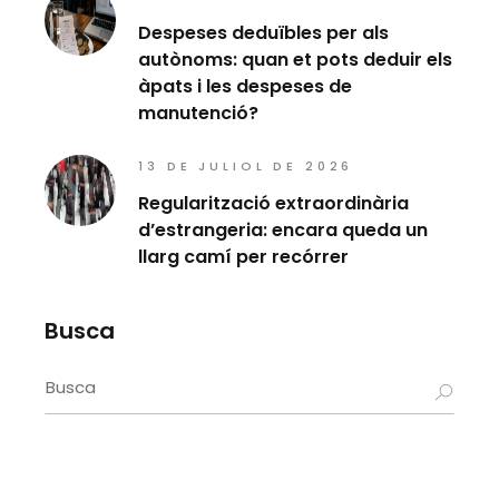
Despeses deduïbles per als
autònoms: quan et pots deduir els
àpats i les despeses de
manutenció?
13 DE JULIOL DE 2026
Regularització extraordinària
d’estrangeria: encara queda un
llarg camí per recórrer
Busca
Search
for: