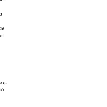
a
 de
el
 cap
ió: