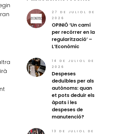
egin
27 DE JULIOL DE
eran
2026
OPINIÓ ‘Un camí
per recórrer en la
regularització’ –
L’Econòmic
14 DE JULIOL DE
ltra
2026
irà
Despeses
deduïbles per als
autònoms: quan
nt
et pots deduir els
àpats i les
despeses de
manutenció?
13 DE JULIOL DE