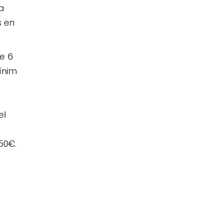
a
s en
e 6
ínim
el
50€.