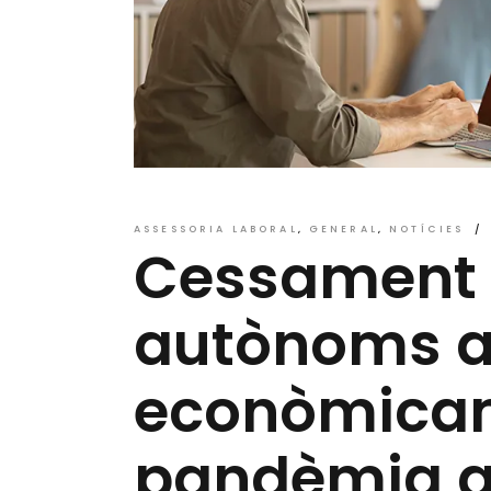
ASSESSORIA LABORAL
GENERAL
NOTÍCIES
Cessament d
autònoms a
econòmicam
pandèmia a 