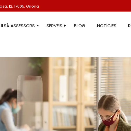
sa, 12, 17005, Girona
TULSÀ ASSESSORS
SERVEIS
BLOG
NOTÍCIES
STRE EQUIP
ASSESSORIA LABORAL
ASSESSORIA FISCAL
ASSESSORIA COMPTABLE
ASSESSORIA JURÍDICA
ASSESSORIA ADMINISTRATIVA
ASSESSORIA DE COMUNICACIÓ
ASSESSORIA EN ESTRANGERIA
PROTECCIÓ DE DADES
SERVEIS IMMOBILIARIS