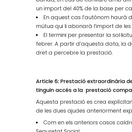
un import del 40% de la base per c
En aquest cas l’autònom haurà de
mútua qui li abonarà l’import de le
El termini per presentar la sol·lic
febrer. A partir d’aquesta data, la d
dret a percebre la prestació.
Article 6: Prestació extraordinària 
tinguin accés a la prestació compat
Aquesta prestació es crea explícit
de les dues ajudes anteriorment ex
Com en els anteriors casos cald
Seguretat Social.