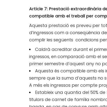
Article 7: Prestació extraordinària 
compatible amb el treball per comp
Aquesta prestació es preveu per to
d’ingressos com a conseqüència de 
complir les següents condicions per 
Caldrà acreditar durant el prime
ingressos, en comparació amb el se
primer semestre d’aquest any no po
Aquesta és compatible amb els in
sempre que la suma d’aquests no sup
A més els ingressos per compte prop
Estableix una quantia del 50% de
titulars de carnet de família nombro
banda, en cas de conviure amb altre