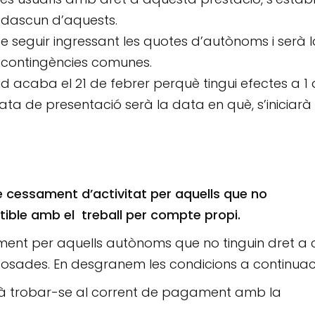
adascun d’aquests.
 seguir ingressant les quotes d’autònoms i serà l
s contingències comunes.
itud acaba el 21 de febrer perquè tingui efectes a 1
ata de presentació serà la data en què, s’iniciarà 
de cessament d’activitat
per aquells que no
ible amb el treball per compte propi.
ament per aquells autònoms que no tinguin dret a
posades. En desgranem les condicions a continuac
rà trobar-se al corrent de pagament amb la