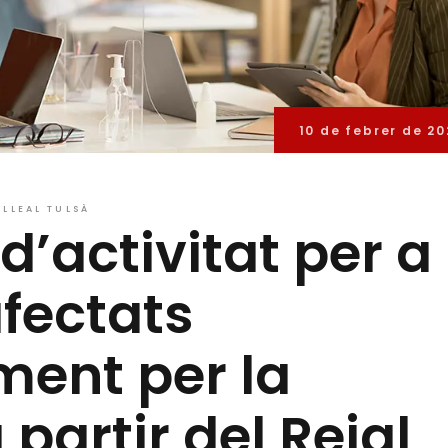
10 de febrer de 20
LLEAL TULSÀ
’activitat per a
fectats
ent per la
partir del Reial