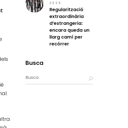
2026
Regularització
at
extraordinària
d’estrangeria:
encara queda un
llarg camí per
e
recórrer
dels
Busca
Search
for:
iè
al.
ltra
irà