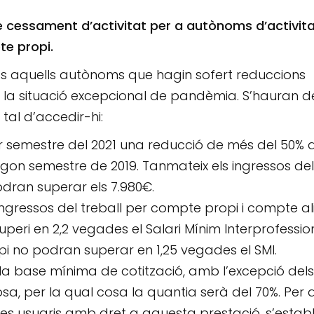
de cessament d’activitat per a autònoms d’activit
te propi.
ts aquells autònoms que hagin sofert reduccions
la situació excepcional de pandèmia. S’hauran d
tal d’accedir-hi:
r semestre del 2021 una reducció de més del 50% 
gon semestre de 2019. Tanmateix els ingressos del
dran superar els 7.980€.
gressos del treball per compte propi i compte al
eri en 2,2 vegades el Salari Mínim Interprofession
i no podran superar en 1,25 vegades el SMI.
 la base mínima de cotització, amb l’excepció dels
sa, per la qual cosa la quantia serà del 70%. Per a
s usuaris amb dret a aquesta prestació, s’establ