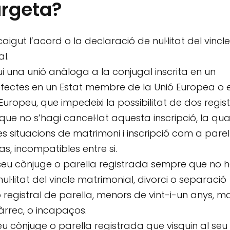
argeta?
igut l’acord o la declaració de nul·litat del vincle
l.
i una unió anàloga a la conjugal inscrita en un
 efectes en un Estat membre de la Unió Europea o 
Europeu, que impedeixi la possibilitat de dos regis
que no s’hagi cancel·lat aquesta inscripció, la qua
s situacions de matrimoni i inscripció com a parel
s, incompatibles entre si.
l seu cònjuge o parella registrada sempre que no 
ul·litat del vincle matrimonial, divorci o separació
ió registral de parella, menors de vint-i-un anys, m
àrrec, o incapaços.
seu cònjuge o parella registrada que visquin al seu