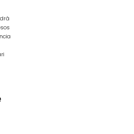
ndrà
esos
ència
ri
.
e