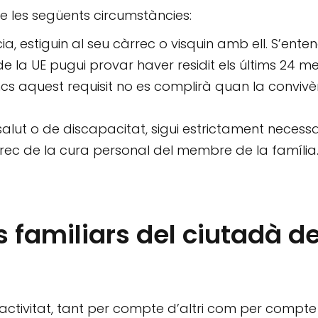
de les següents circumstàncies:
a, estiguin al seu càrrec o visquin amb ell. S’ente
e la UE pugui provar haver residit els últims 24 m
oncs aquest requisit no es complirà quan la conviv
alut o de discapacitat, sigui estrictament necessa
rrec de la cura personal del membre de la família
s familiars del ciutadà d
 activitat, tant per compte d’altri com per compte