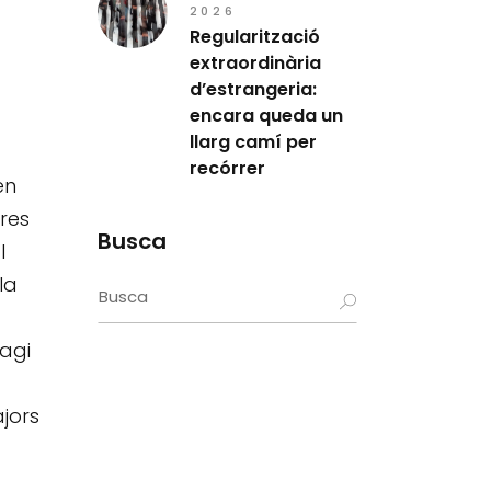
2026
Regularització
extraordinària
d’estrangeria:
encara queda un
llarg camí per
recórrer
en
tres
Busca
l
la
Search
for:
hagi
ajors