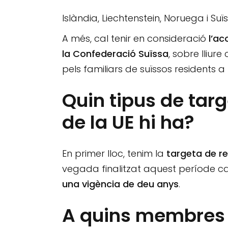
Islàndia, Liechtenstein, Noruega i Suïs
A més, cal tenir en consideració
l’ac
la Confederació Suïssa
, sobre lliur
pels familiars de suïssos residents 
Quin tipus de targ
de la UE hi ha?
En primer lloc, tenim la
targeta de re
vegada finalitzat aquest període cal 
una vigència de deu anys
.
A quins membres d