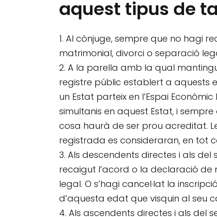
aquest tipus de t
Al cònjuge, sempre que no hagi reca
matrimonial, divorci o separació lega
A la parella amb la qual mantingu
registre públic establert a aquests
un Estat parteix en l’Espai Econòmic 
simultanis en aquest Estat, i sempre 
cosa haurà de ser prou acreditat. Le
registrada es consideraran, en tot ca
Als descendents directes i als de
recaigut l’acord o la declaració de n
legal. O s’hagi cancel·lat la inscripc
d’aquesta edat que visquin al seu c
Als ascendents directes i als del 