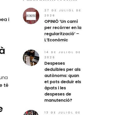
27 DE JULIOL DE
2026
pea i
OPINIÓ ‘Un camí
per recórrer en la
regularització’ –
L’Econòmic
dà
14 DE JULIOL DE
2026
Despeses
deduïbles per als
autònoms: quan
 una
et pots deduir els
e té
àpats i les
despeses de
manutenció?
e
13 DE JULIOL DE