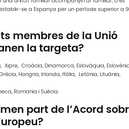
na unitat familiar acompanyin al familiar, o es
establir-se a Espanya per un període superior a 9
ats membres de la Unió
nen la targeta?
, Xipre, Croàcia, Dinamarca, Eslovàquia, Eslovènia
rècia, Hongria, Irlanda, Itàlia, Letònia, Lituània,
Checa, Romania i Suècia.
ormen part de l’Acord sob
Europeu?