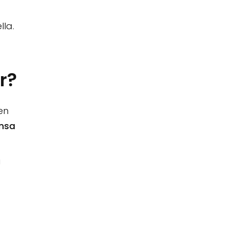
lla.
r?
en
ensa
i