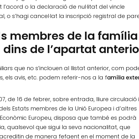
’acord o la declaració de nul·litat del vincle
, o s’hagi cancel·lat la inscripció registral de pare
s membres de la família
 dins de l’apartat anterio
iars que no s’inclouen al llistat anterior, com pod
s, els avis, etc. podem referir-nos a la f
amília ext
07, de 16 de febrer, sobre entrada, lliure circulació 
els Estats membres de la Unió Europea i d’altres
pai Econòmic Europeu, disposa que també es podrà
, qualsevol que sigui la seva nacionalitat, que
 acreditin de manera fefaent en el moment de la