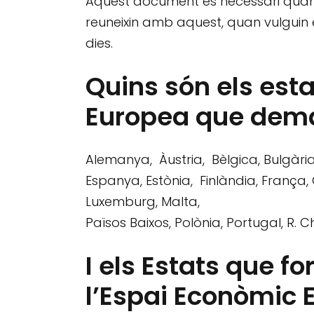
Aquest document és necessari quan u
reuneixin amb aquest, quan vulguin 
dies.
Quins són els est
Europea que dema
Alemanya, Àustria, Bèlgica, Bulgària
Espanya, Estònia, Finlàndia, França, G
Luxemburg, Malta,
Països Baixos, Polònia, Portugal, R. 
I els Estats que f
l’Espai Econòmic 