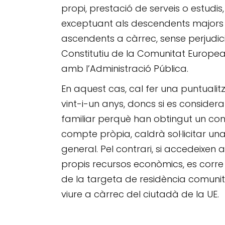
propi, prestació de serveis o estudis
exceptuant als descendents majors de
ascendents a càrrec, sense perjudici 
Constitutiu de la Comunitat Europea,
amb l’Administració Pública.
En aquest cas, cal fer una puntuali
vint-i-un anys, doncs si es consid
familiar perquè han obtingut un contr
compte pròpia, caldrà sol·licitar u
general. Pel contrari, si accedeixen 
propis recursos econòmics, es corre el
de la targeta de residència comunità
viure a càrrec del ciutadà de la UE.