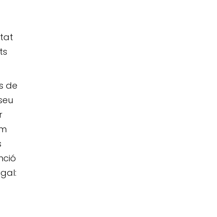
ctat
ts
s de
seu
r
im
s
nció
gal: