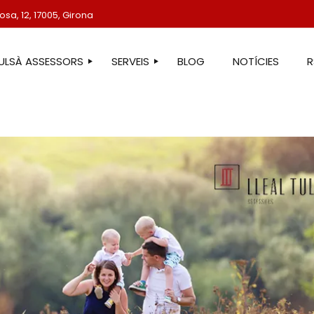
sa, 12, 17005, Girona
TULSÀ ASSESSORS
SERVEIS
BLOG
NOTÍCIES
STRE EQUIP
ASSESSORIA LABORAL
ASSESSORIA FISCAL
ASSESSORIA COMPTABLE
ASSESSORIA JURÍDICA
ASSESSORIA ADMINISTRATIVA
ASSESSORIA DE COMUNICACIÓ
ASSESSORIA EN ESTRANGERIA
PROTECCIÓ DE DADES
SERVEIS IMMOBILIARIS