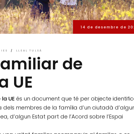
14 de desembre de 20
CIES
LLEAL TULSÀ
familiar de
la UE
 la UE
és un document que té per objecte identifica
ya dels membres de la família d’un ciutadà d’algu
a, d’algun Estat part de l’Acord sobre l’Espai