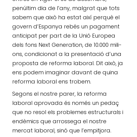
penúltim dia de l’any, mal­grat que tots
sabem que això ha estat així perquè el
govern d’Espa­nya rebés un paga­ment
anti­ci­pat per part de la Unió Euro­pea
dels fons Next Gene­ra­tion, de 10.000 mili­
ons, con­di­ci­o­nat a la pre­sen­tació d’una
pro­posta de reforma labo­ral. Dit això, ja
ens podem ima­gi­nar davant de quina
reforma labo­ral ens tro­bem.
Segons el nostre parer, la reforma
laboral aprovada és només un pedaç
que no resol els problemes estructurals i
endèmics que arrossega el nostre
mercat laboral, sinó que l’empitjora.