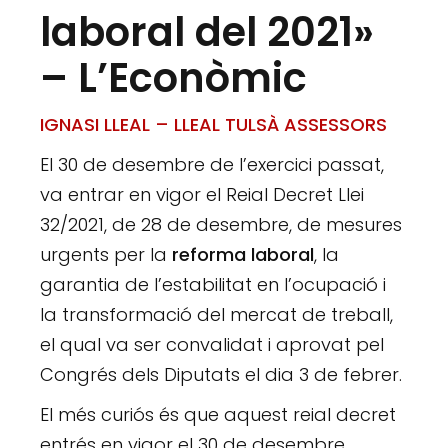
laboral del 2021»
– L’Econòmic
IGNASI LLEAL
–
LLEAL TULSÀ ASSESSORS
El 30 de desem­bre de l’exer­cici pas­sat,
va entrar en vigor el Reial Decret Llei
32/2021, de 28 de desem­bre, de mesu­res
urgents per la
reforma labo­ral
, la
garan­tia de l’esta­bi­li­tat en l’ocu­pació i
la trans­for­mació del mer­cat de tre­ball,
el qual va ser con­va­li­dat i apro­vat pel
Congrés dels Dipu­tats el dia 3 de febrer.
El més curiós és que aquest reial decret
entrés en vigor el 30 de desem­bre,