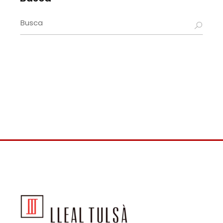
Search
for: