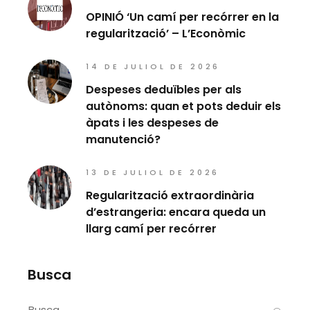
OPINIÓ ‘Un camí per recórrer en la
regularització’ – L’Econòmic
14 DE JULIOL DE 2026
Despeses deduïbles per als
autònoms: quan et pots deduir els
àpats i les despeses de
manutenció?
13 DE JULIOL DE 2026
Regularització extraordinària
d’estrangeria: encara queda un
llarg camí per recórrer
Busca
Search