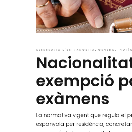
ASSESSORIA D'ESTRANGERIA
GENERAL
NOTÍ
Nacionalita
exempció par
exàmens
La normativa vigent que regula el p
espanyola per residència, concret