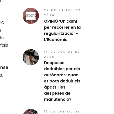
er
27 DE JULIOL DE
2026
OPINIÓ ‘Un camí
a i
per recórrer en la
s
regularització’ –
ta
L’Econòmic
als.
14 DE JULIOL DE
2026
Despeses
ense
deduïbles per als
s.
autònoms: quan
et pots deduir els
àpats i les
despeses de
manutenció?
13 DE JULIOL DE