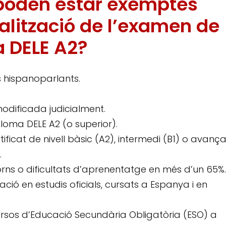
poden estar exemptes
ealització de l’examen de
a DELE A2?
is hispanoparlants.
odificada judicialment.
ploma DELE A2 (o superior).
tificat de nivell bàsic (A2), intermedi (B1) o avança
.
orns o dificultats d’aprenentatge en més d’un 65%.
ació en estudis oficials, cursats a Espanya i en
ursos d’Educació Secundària Obligatòria (ESO) a