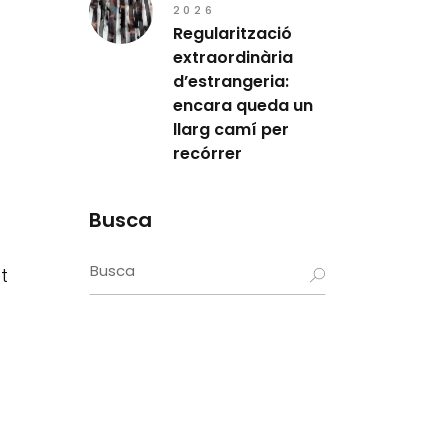
2026
Regularització
extraordinària
d’estrangeria:
encara queda un
llarg camí per
recórrer
Busca
Search
t
for: