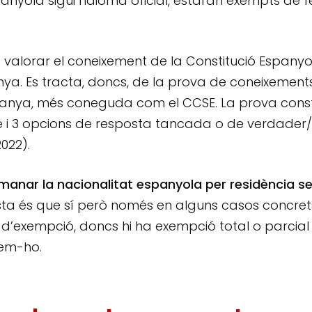
panyola sigui l’idioma oficial, estaran exempts de f
e valorar el coneixement de la Constitució Espanyol
panya. Es tracta, doncs, de la prova de coneixement
’Espanya, més coneguda com el CCSE. La prova cons
e i 3 opcions de resposta tancada o de verdader/f
022).
manar la nacionalitat espanyola per residència s
ta és que sí però només en alguns casos concret
 d’exempció, doncs hi ha exempció total o parcial
gem-ho.