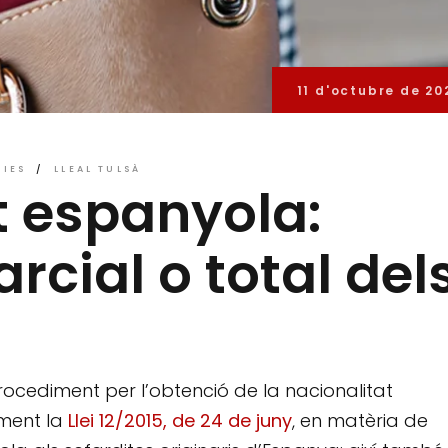
11 d'octubre de 20
CIES
LLEAL TULSÀ
t espanyola:
cial o total del
rocediment per l’obtenció de la nacionalitat
ament la
Llei 12/2015, de 24 de juny
, en matèria de