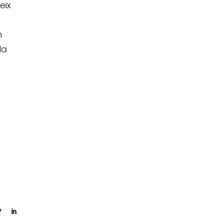
eix
n
la