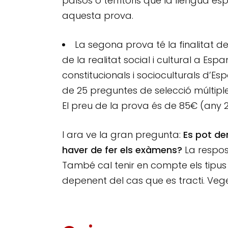
països o territoris que la llengua es
aquesta prova.
La segona prova té la finalitat d
de la realitat social i cultural a Es
constitucionals i socioculturals d
de 25 preguntes de selecció múltipl
El preu de la prova és de 85€ (any 2
I ara ve la gran pregunta:
Es pot de
haver de fer els exàmens?
La respos
També cal tenir en compte els tipus
depenent del cas que es tracti. Ve