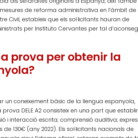
la als sefardites originaris d’Espanya; així també
 mesures de reforma administrativa en l’àmbit de
tre Civil, estableix que els sol·licitants hauran de
istrats per Instituto Cervantes per tal d’aconseg
la prova per obtenir la
nyola?
r un coneixement bàsic de la llengua espanyola,
 la prova DELE A2 consisteix en una part que establir
ó i interacció escrita; comprensió auditiva; express
s de 130€ (any 2022). Els sol·licitants nacionals de