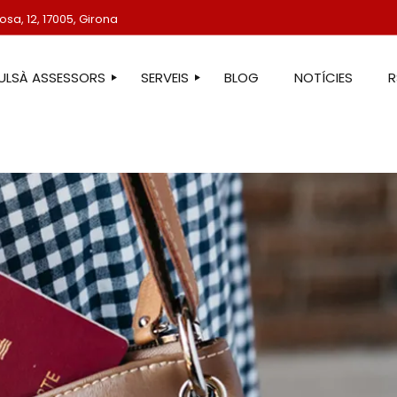
sa, 12, 17005, Girona
TULSÀ ASSESSORS
SERVEIS
BLOG
NOTÍCIES
STRE EQUIP
ASSESSORIA LABORAL
ASSESSORIA FISCAL
ASSESSORIA COMPTABLE
ASSESSORIA JURÍDICA
ASSESSORIA ADMINISTRATIVA
ASSESSORIA DE COMUNICACIÓ
ASSESSORIA EN ESTRANGERIA
PROTECCIÓ DE DADES
SERVEIS IMMOBILIARIS