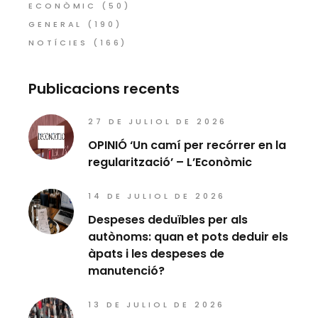
ECONÒMIC
(50)
GENERAL
(190)
NOTÍCIES
(166)
Publicacions recents
27 DE JULIOL DE 2026
OPINIÓ ‘Un camí per recórrer en la
regularització’ – L’Econòmic
14 DE JULIOL DE 2026
Despeses deduïbles per als
autònoms: quan et pots deduir els
àpats i les despeses de
manutenció?
13 DE JULIOL DE 2026