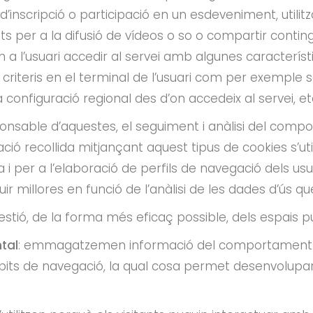
d d’inscripció o participació en un esdeveniment, util
er a la difusió de vídeos o so o compartir contingu
 a l’usuari accedir al servei amb algunes caracterís
 criteris en el terminal de l’usuari com per exemple s
a configuració regional des d’on accedeix al servei, et
onsable d’aquestes, el seguiment i anàlisi del compo
ció recollida mitjançant aquest tipus de cookies s’uti
 i per a l’elaboració de perfils de navegació dels usua
ir millores en funció de l’anàlisi de les dades d’ús que
stió, de la forma més eficaç possible, dels espais pub
tal
: emmagatzemen informació del comportament de
bits de navegació, la qual cosa permet desenvolupar 