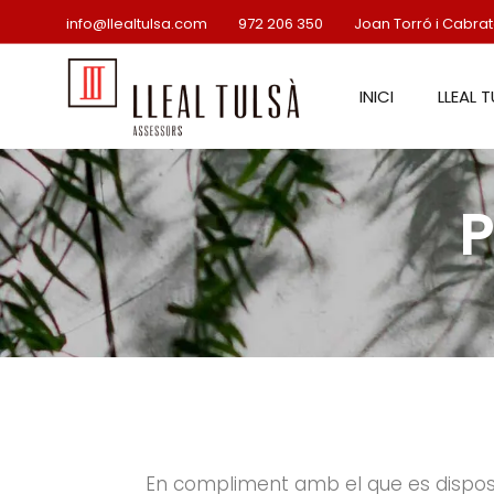
info@llealtulsa.com
972 206 350
Joan Torró i Cabrato
INICI
LLEAL 
EL NO
P
En compliment amb el que es disposa en 