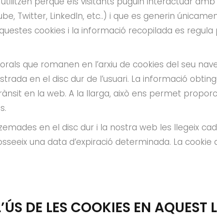
s’utilitzen perquè els visitants puguin interactuar amb
e, Twitter, LinkedIn, etc..) i que es generin únicame
’aquestes cookies i la informació recopilada es regula p
orals que romanen en l’arxiu de cookies del seu nav
trada en el disc dur de l’usuari. La informació obtin
rànsit en la web. A la llarga, això ens permet propor
s.
mades en el disc dur i la nostra web les llegeix ca
sseeix una data d’expiració determinada. La cookie 
’ÚS DE LES COOKIES EN AQUEST 