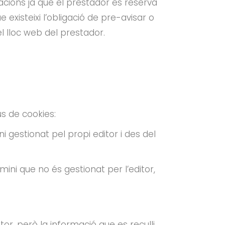
acions ja que el prestador es reserva
existeixi l’obligació de pre-avisar o
l lloc web del prestador.
s de cookies:
ni gestionat pel propi editor i des del
mini que no és gestionat per l’editor,
tor, però la informació que es reculli