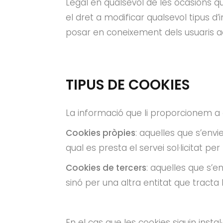
Legal en qualsevol de les ocasions q
el dret a modificar qualsevol tipus d
posar en coneixement dels usuaris aqu
TIPUS DE COOKIES
La informació que li proporcionem a 
Cookies pròpies
: aquelles que s’envi
qual es presta el servei sol·licitat per l
Cookies de tercers
: aquelles que s’e
sinó per una altra entitat que tracta
En el cas que les cookies siguin insta