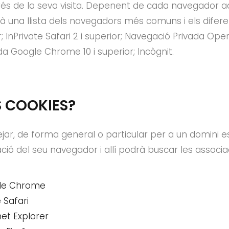
és de la seva visita. Depenent de cada navegador a
arà una llista dels navegadors més comuns i els dif
r; InPrivate Safari 2 i superior; Navegació Privada Ope
ada Google Chrome 10 i superior; Incògnit.
S COOKIES?
jar, de forma general o particular per a un domini esp
ació del seu navegador i allí podrà buscar les associ
le Chrome
 Safari
net Explorer