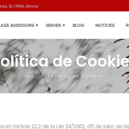
sa, 12, 17005, Girona
TULSÀ ASSESSORS
SERVEIS
BLOG
NOTÍCIES
STRE EQUIP
ASSESSORIA LABORAL
olítica de Cooki
ASSESSORIA FISCAL
ASSESSORIA COMPTABLE
ASSESSORIA JURÍDICA
INICI
POLÍTICA DE COOKIES
ASSESSORIA ADMINISTRATIVA
ASSESSORIA DE COMUNICACIÓ
ASSESSORIA EN ESTRANGERIA
PROTECCIÓ DE DADES
SERVEIS IMMOBILIARIS
l’article 22.2 de la Llei 34/2002, d’11 de juliol, de S