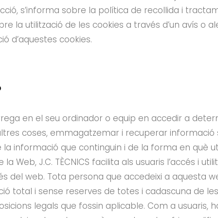
ió, s’informa sobre la política de recollida i tracta
 la utilització de les cookies a través d’un avís o ale
ció d’aquestes cookies.
?
rrega en el seu ordinador o equip en accedir a dete
ltres coses, emmagatzemar i recuperar informació 
 la informació que continguin i de la forma en què util
 la Web, J.C. TÈCNICS facilita als usuaris l’accés i utili
vés del web. Tota persona que accedeixi a aquesta w
ació total i sense reserves de totes i cadascuna de le
sposicions legals que fossin aplicable. Com a usuaris,