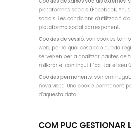
Cookies de xarxes socials externes
: 
plataformes socials (Facebook, Youtub
socials. Les condicions d’utilització d
plataforma social corresponent.
Cookies de sessió
: són cookies temp
web, per la qual cosa cap queda regis
serveixen per a analitzar pautes de t
millorar el contingut i facilitar el seu ú
Cookies permanents
: són emmagatze
nova visita. Una cookie permanent po
d’aquesta data.
COM PUC GESTIONAR L