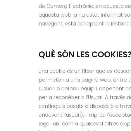
de Comerç Electrònic, en aquesta secc
aquesta web ja ha estat informat sobre
navegant, està acceptant la instal·la
QUÈ SÓN LES COOKIES
Una cookie és un fitxer que es desca
permeten a una pàgina web, entre a
l’Usuari o del seu equip i, depenent de
per a reconèixer a l’Usuari. A través de
continguts posats a disposició a tra
endavant l’usuari), i implica l’accept
legal, així com a qualsevol altres di