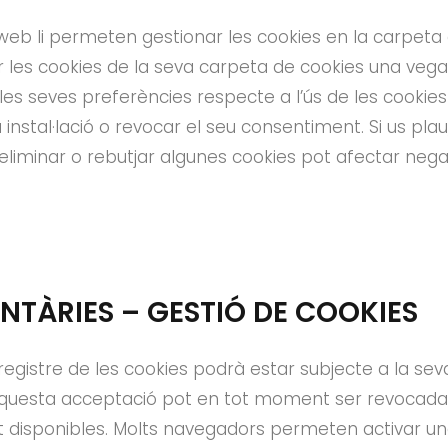
eb li permeten gestionar les cookies en la carpeta 
r les cookies de la seva carpeta de cookies una vegada
r les seves preferències respecte a l’ús de les coo
 instal·lació o revocar el seu consentiment. Si us pla
eliminar o rebutjar algunes cookies pot afectar neg
TÀRIES – GESTIÓ DE COOKIES
gistre de les cookies podrà estar subjecte a la seva 
 aquesta acceptació pot en tot moment ser revocada
tat disponibles. Molts navegadors permeten activar u