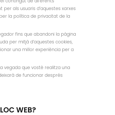
 el contingut de diferents
nt per als usuaris d’aquestes xarxes
er la política de privacitat de la
egador fins que abandoni la pàgina
guda per mitjà d’aquestes cookies,
cionar una millor experiència per a
da vegada que vostè realitza una
deixarà de funcionar després
LLOC WEB?