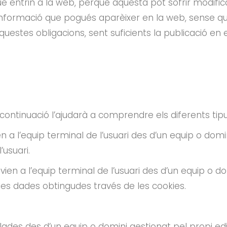
ue entrin a la web, perquè aquesta pot sofrir modific
’informació que pogués aparèixer en la web, sense que 
estes obligacions, sent suficients la publicació en e
continuació l’ajudarà a comprendre els diferents tipu
en a l’equip terminal de l’usuari des d’un equip o domi
’usuari.
nvien a l’equip terminal de l’usuari des d’un equip o do
 les dades obtingudes través de les cookies.
l·lades des d’un equip o domini gestionat pel propi edi