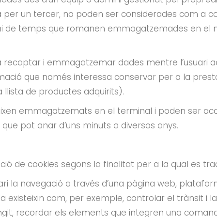
a per un tercer, no poden ser considerades com a co
mini de temps que romanen emmagatzemades en el na
 a recaptar i emmagatzemar dades mentre l’usuari a
 que només interessa conservar per a la prestació d
llista de productes adquirits).
eixen emmagatzemats en el terminal i poden ser acce
 i que pot anar d’uns minuts a diversos anys.
cació de cookies segons la finalitat per a la qual es tr
ari la navegació a través d’una pàgina web, plataforma 
a existeixin com, per exemple, controlar el trànsit i l
ringit, recordar els elements que integren una coman