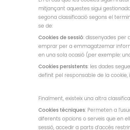
mitjançant aquestes sigui gestionad
segona classificació segons el ter
se de:
Cookies de sessió
: dissenyades per
emprar per a emmagatzemar informació
en una sola ocasió (per exemple: una 
Cookies persistents
: les dades segu
definit pel responsable de la cookie,
Finalment, existeix una altra classifi
Cookies tècniques
: Permeten a l’usu
diferents opcions o serveis que en ell
sessió, accedir a parts d’accés rest