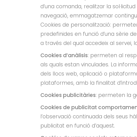
d’una comanda, realitzar la sol·licitu
navegació, emmagatzemar continguts p
Cookies de personalització: permeten
predefinides en funció d’una sèrie de
a través del qual accedeix al servei, l
Cookies d’anàlisis
: permeten al resp
als quals estan vinculades. La informa
dels llocs web, aplicació o plataforma
plataformes, amb la finalitat d’introdu
Cookies publicitàries
: permeten la ge
Cookies de publicitat comportamen
l’observació continuada dels seus hà
publicitat en funció d’aquest.