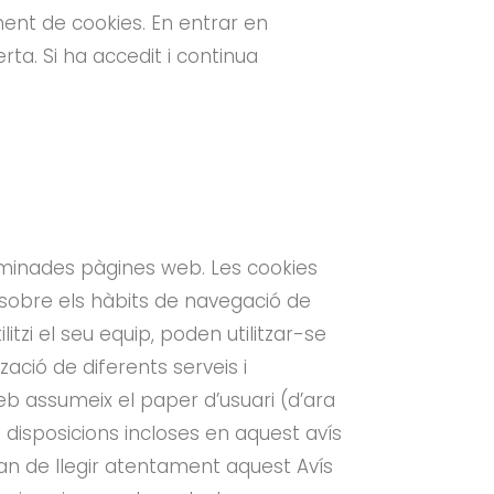
ment de cookies. En entrar en
rta. Si ha accedit i continua
rminades pàgines web. Les cookies
sobre els hàbits de navegació de
itzi el seu equip, poden utilitzar-se
tzació de diferents serveis i
eb assumeix el paper d’usuari (d’ara
s disposicions incloses en aquest avís
 han de llegir atentament aquest Avís