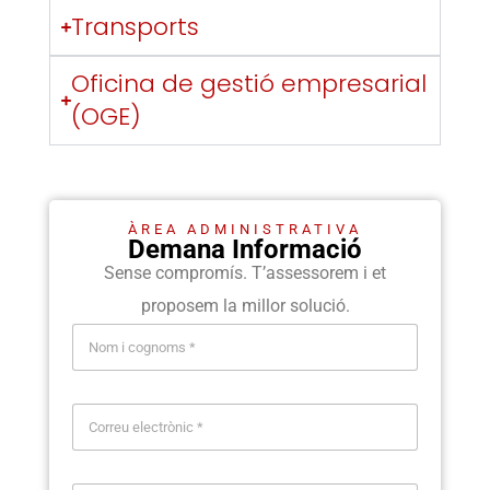
Transports
Oficina de gestió empresarial
(OGE)
ÀREA ADMINISTRATIVA
Demana Informació
Sense compromís. T’assessorem i et
proposem la millor solució.
N
o
m
i
C
c
o
o
r
g
r
n