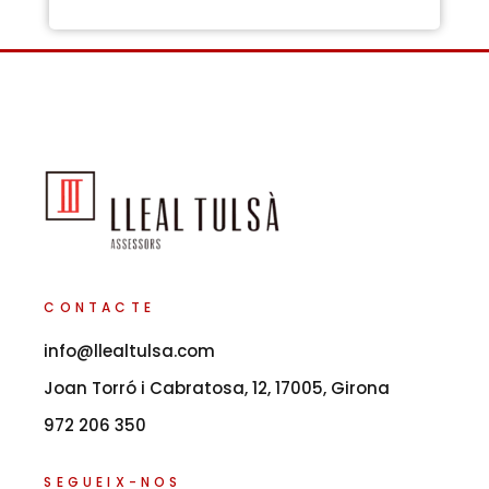
a
s
t
d
g
e
e
s
e
l
e
c
c
i
ó
CONTACTE
info@llealtulsa.com
Joan Torró i Cabratosa, 12, 17005, Girona
972 206 350
SEGUEIX-NOS