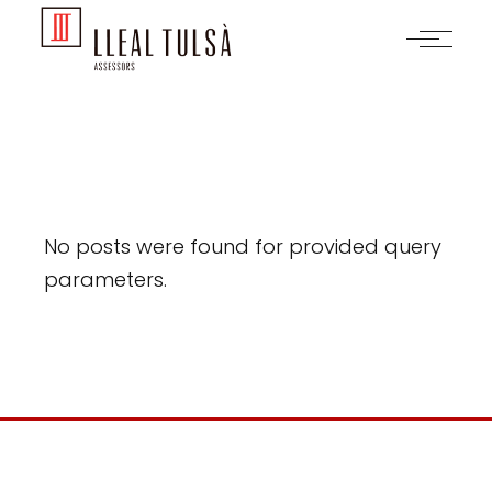
Skip
to
the
content
No posts were found for provided query
parameters.