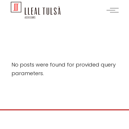
Skip
to
the
content
No posts were found for provided query
parameters.