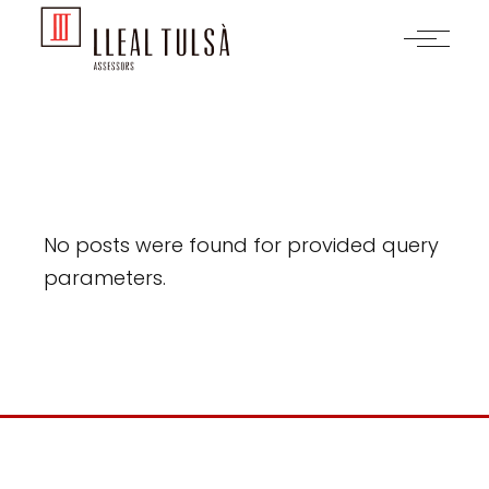
Skip
to
the
content
No posts were found for provided query
parameters.