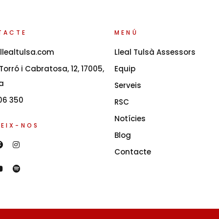
TACTE
MENÚ
llealtulsa.com
Lleal Tulsà Assessors
orró i Cabratosa, 12, 17005,
Equip
a
Serveis
06 350
RSC
Notícies
EIX-NOS
Blog
Contacte