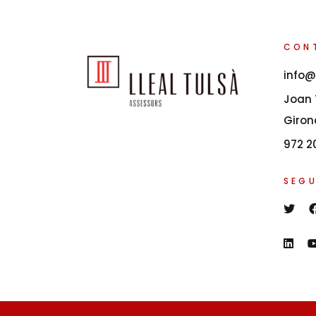
CON
info@
Joan T
Giron
972 2
SEGU