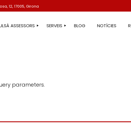
sa, 12, 17005, Girona
TULSÀ ASSESSORS
SERVEIS
BLOG
NOTÍCIES
STRE EQUIP
ASSESSORIA LABORAL
ASSESSORIA FISCAL
ASSESSORIA COMPTABLE
ASSESSORIA JURÍDICA
ASSESSORIA ADMINISTRATIVA
uery parameters.
ASSESSORIA DE COMUNICACIÓ
ASSESSORIA EN ESTRANGERIA
PROTECCIÓ DE DADES
SERVEIS IMMOBILIARIS