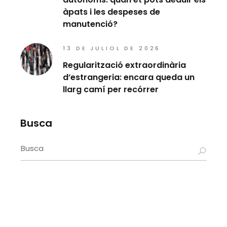
àpats i les despeses de
manutenció?
13 DE JULIOL DE 2026
Regularització extraordinària
d’estrangeria: encara queda un
llarg camí per recórrer
Busca
Search
for: