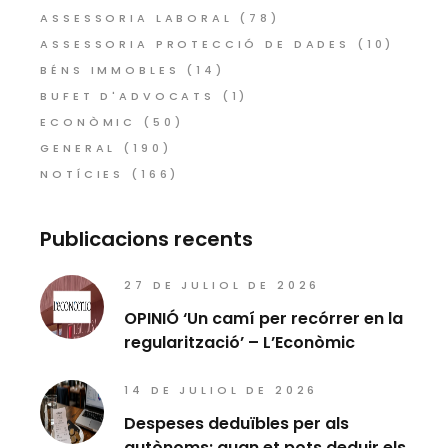
ASSESSORIA LABORAL
(78)
ASSESSORIA PROTECCIÓ DE DADES
(10)
BÉNS IMMOBLES
(14)
BUFET D'ADVOCATS
(1)
ECONÒMIC
(50)
GENERAL
(190)
NOTÍCIES
(166)
Publicacions recents
27 DE JULIOL DE 2026
OPINIÓ ‘Un camí per recórrer en la
regularització’ – L’Econòmic
14 DE JULIOL DE 2026
Despeses deduïbles per als
autònoms: quan et pots deduir els