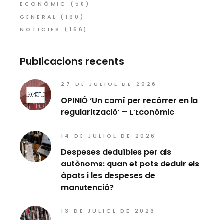
ECONÒMIC
(50)
GENERAL
(190)
NOTÍCIES
(166)
Publicacions recents
27 DE JULIOL DE 2026
OPINIÓ ‘Un camí per recórrer en la
regularització’ – L’Econòmic
14 DE JULIOL DE 2026
Despeses deduïbles per als
autònoms: quan et pots deduir els
àpats i les despeses de
manutenció?
13 DE JULIOL DE 2026