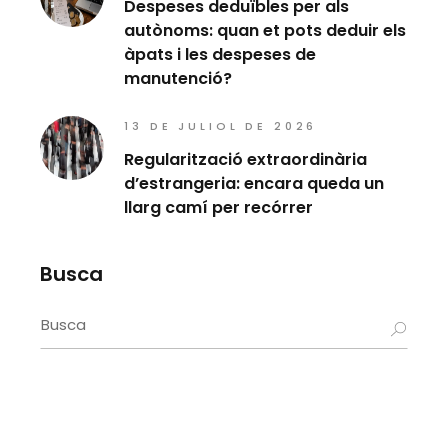
Despeses deduïbles per als
autònoms: quan et pots deduir els
àpats i les despeses de
manutenció?
13 DE JULIOL DE 2026
Regularització extraordinària
d’estrangeria: encara queda un
llarg camí per recórrer
Busca
Search
for: