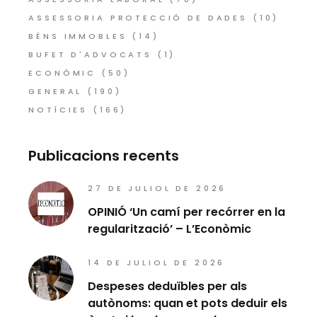
ASSESSORIA PROTECCIÓ DE DADES
(10)
BÉNS IMMOBLES
(14)
BUFET D'ADVOCATS
(1)
ECONÒMIC
(50)
GENERAL
(190)
NOTÍCIES
(166)
Publicacions recents
27 DE JULIOL DE 2026
OPINIÓ ‘Un camí per recórrer en la
regularització’ – L’Econòmic
14 DE JULIOL DE 2026
Despeses deduïbles per als
autònoms: quan et pots deduir els