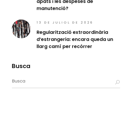
àpats i les despeses de
manutenció?
13 DE JULIOL DE 2026
Regularització extraordinària
d’estrangeria: encara queda un
llarg camí per recórrer
Busca
Search
for: