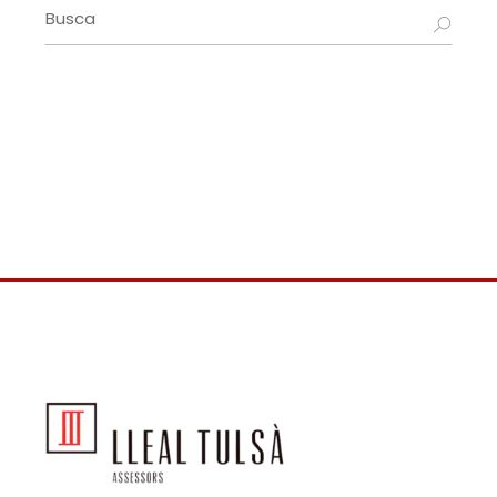
Search
for: