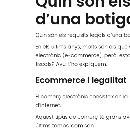
Quin són els
d’una botiga
Quin són els requisits legals d’una bo
En els últims anys, molts són els qu
electrònic (e-
commerce
), però…est
fiscals? Avui t’ho expliquem.
Ecommerce i legalitat
El comerç electrònic consisteix en 
d’internet.
Aquest tipus de comerç té grans ava
últims temps, com són: