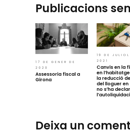
Publicacions se
19 DE JULIOL
2021
17 DE GENER DE
Canvis en la f
2020
en l’habitatge.
Assessoria fiscal a
la reducció d
Girona
del lloguer en l
no s’ha decla
l’autoliquidac
Deixa un coment