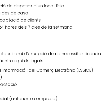
ció de disposar d’un local físic
ci des de casa
a captació de clients
 24 hores dels 7 dies de la setmana.
atges i amb l’excepció de no necessitar llicència
ents requisits legals:
la Informació i del Comerç Electrònic (
LSSICE
)
D
)
ractació
ocial (autònom o empresa)