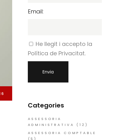
Email:
He llegit i accepto la
Política de Privacitat.
16
Categories
ASSESSORIA
ADMINISTRATIVA
(12)
ASSESSORIA COMPTABLE
(5)