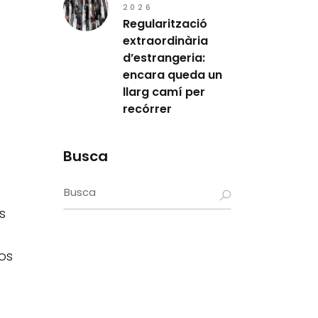
2026
Regularització
extraordinària
d’estrangeria:
encara queda un
llarg camí per
recórrer
Busca
Search
for:
s
os