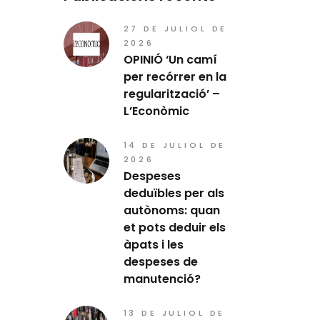
27 DE JULIOL DE
2026
OPINIÓ ‘Un camí
per recórrer en la
regularització’ –
L’Econòmic
14 DE JULIOL DE
2026
Despeses
deduïbles per als
autònoms: quan
et pots deduir els
àpats i les
despeses de
manutenció?
13 DE JULIOL DE