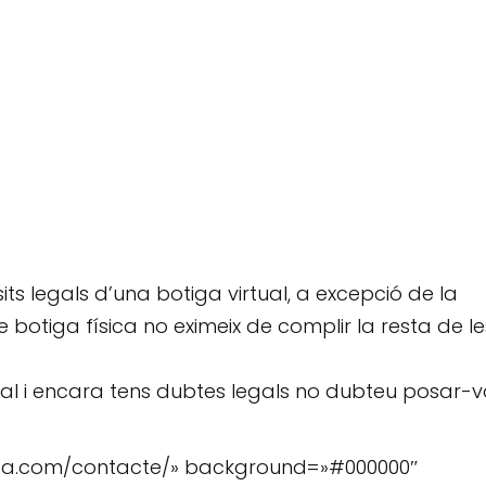
ts legals d’una botiga virtual, a excepció de la
de botiga física no eximeix de complir la resta de le
tual i encara tens dubtes legals no dubteu posar-v
tulsa.com/contacte/» background=»#000000″