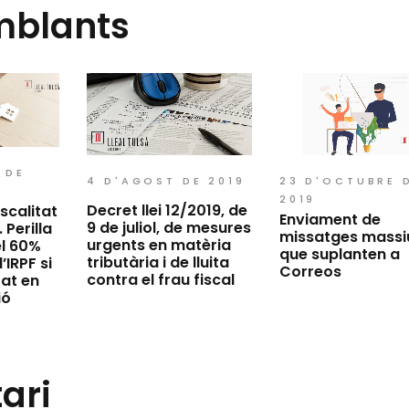
mblants
 DE
4 D'AGOST DE 2019
23 D'OCTUBRE 
2019
Decret llei 12/2019, de
iscalitat
Enviament de
9 de juliol, de mesures
 Perilla
missatges massi
urgents en matèria
el 60%
que suplanten a
tributària i de lluita
’IRPF si
Correos
contra el frau fiscal
rat en
ió
ari