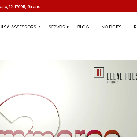
sa, 12, 17005, Girona
TULSÀ ASSESSORS
SERVEIS
BLOG
NOTÍCIES
STRE EQUIP
ASSESSORIA LABORAL
ASSESSORIA FISCAL
ASSESSORIA COMPTABLE
ASSESSORIA JURÍDICA
ASSESSORIA ADMINISTRATIVA
ASSESSORIA DE COMUNICACIÓ
ASSESSORIA EN ESTRANGERIA
PROTECCIÓ DE DADES
SERVEIS IMMOBILIARIS