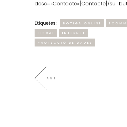
desc=»Contacte»]Contacte[/su_but
Etiquetes:
BOTIGA ONLINE
ECOMM
FISCAL
INTERNET
PROTECCIÓ DE DADES
ANT