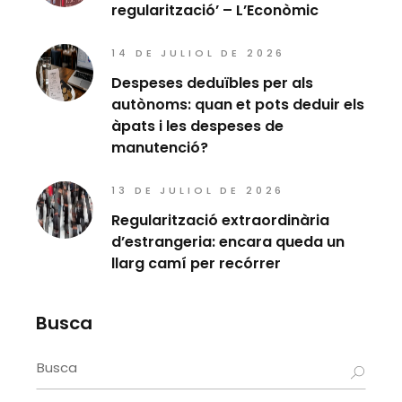
regularització’ – L’Econòmic
14 DE JULIOL DE 2026
Despeses deduïbles per als
autònoms: quan et pots deduir els
àpats i les despeses de
manutenció?
13 DE JULIOL DE 2026
Regularització extraordinària
d’estrangeria: encara queda un
llarg camí per recórrer
Busca
Search
for: