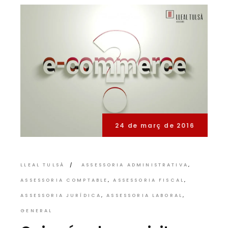
24 de març de 2016
LLEAL TULSÀ
ASSESSORIA ADMINISTRATIVA
ASSESSORIA COMPTABLE
ASSESSORIA FISCAL
ASSESSORIA JURÍDICA
ASSESSORIA LABORAL
GENERAL