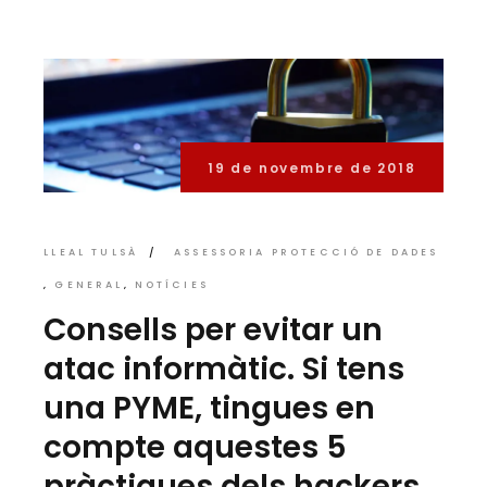
19 de novembre de 2018
LLEAL TULSÀ
ASSESSORIA PROTECCIÓ DE DADES
GENERAL
NOTÍCIES
Consells per evitar un
atac informàtic. Si tens
una PYME, tingues en
compte aquestes 5
pràctiques dels hackers.