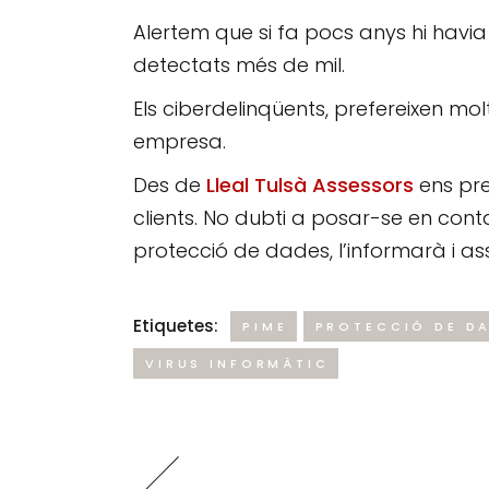
Alertem que si fa pocs anys hi havi
detectats més de mil.
Els ciberdelinqüents, prefereixen mo
empresa.
Des de
Lleal Tulsà Assessors
ens pre
clients. No dubti a posar-se en cont
protecció de dades, l’informarà i
Etiquetes:
PIME
PROTECCIÓ DE D
VIRUS INFORMÀTIC