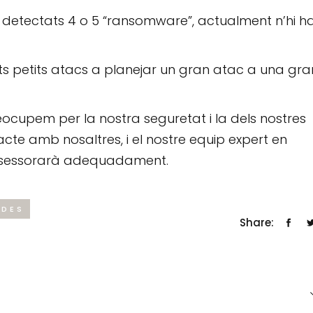
a detectats 4 o 5 “ransomware”, actualment n’hi h
lts petits atacs a planejar un gran atac a una gra
ocupem per la nostra seguretat i la dels nostres
acte amb nosaltres, i el nostre equip expert en
 assessorarà adequadament.
ADES
Share: