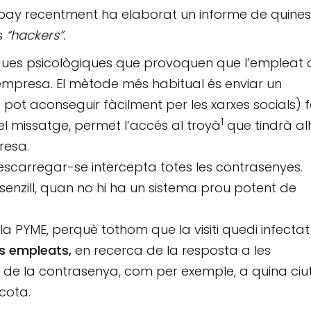
ay recentment ha elaborat un informe de quines
ls
“hackers”.
niques psicològiques que provoquen que l’empleat 
 l’empresa. El mètode més habitual és enviar un
pot aconseguir fàcilment per les xarxes socials) 
1
 el missatge, permet l’accés al troyà
que tindrà al
resa.
scarregar-se intercepta totes les contrasenyes.
enzill, quan no hi ha un sistema prou potent de
la PYME, perquè tothom que la visiti quedi infectat
ls empleats,
en recerca de la resposta a les
 de la contrasenya, com per exemple, a quina ciu
cota.