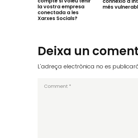
compte si voleu tenir
connexió a In
la vostra empresa
més vulnerab
conectada a les
Xarxes Socials?
Deixa un coment
L'adreça electrònica no es publicarà