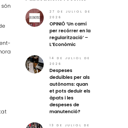
 són
27 DE JULIOL DE
2026
OPINIÓ ‘Un camí
de
per recórrer en la
regularització’ –
fent-
L’Econòmic
hora
14 DE JULIOL DE
2026
Despeses
deduïbles per als
autònoms: quan
et pots deduir els
àpats i les
despeses de
tat
manutenció?
13 DE JULIOL DE