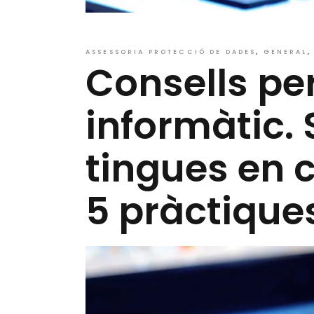
ASSESSORIA PROTECCIÓ DE DADES
GENERAL
Consells per
informàtic. 
tingues en
5 pràctique