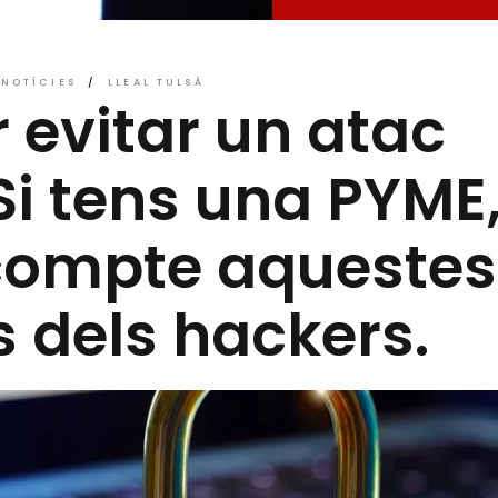
NOTÍCIES
LLEAL TULSÀ
 evitar un atac
Si tens una PYME
 compte aquestes
s dels hackers.