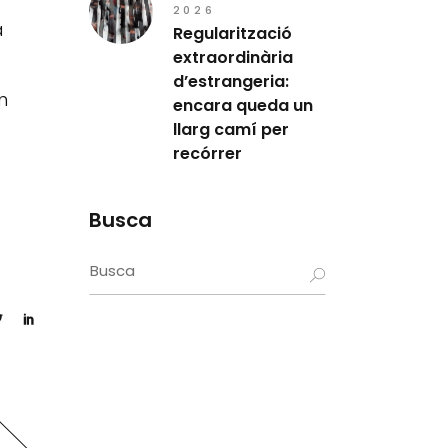
2026
a
Regularització
extraordinària
d’estrangeria:
n
encara queda un
llarg camí per
recórrer
Busca
Search
for: