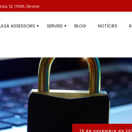
sa, 12, 17005, Girona
TULSÀ ASSESSORS
SERVEIS
BLOG
NOTÍCIES
STRE EQUIP
ASSESSORIA LABORAL
ASSESSORIA FISCAL
ASSESSORIA COMPTABLE
ASSESSORIA JURÍDICA
ASSESSORIA ADMINISTRATIVA
ASSESSORIA DE COMUNICACIÓ
ASSESSORIA EN ESTRANGERIA
PROTECCIÓ DE DADES
SERVEIS IMMOBILIARIS
19 de novembre de 20