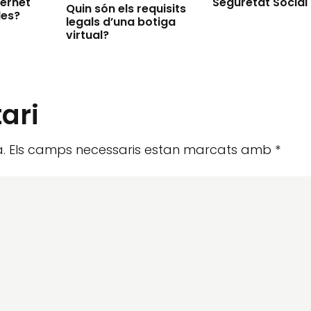
ternet
Seguretat Social
Quin són els requisits
les?
legals d’una botiga
virtual?
ari
.
Els camps necessaris estan marcats amb
*