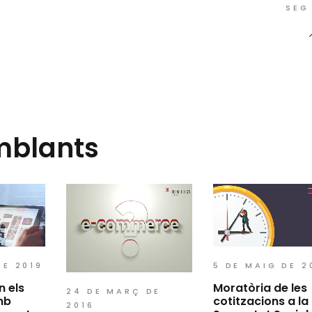
SEG
mblants
DE 2019
5 DE MAIG DE 2
n els
Moratòria de les
24 DE MARÇ DE
mb
cotitzacions a la
2016