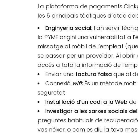
La plataforma de pagaments Clickp
les 5 principals tàctiques d’atac de
Enginyeria social
: Fan servir tèc
la PYME origini una vulnerabilitat a
missatge al mòbil de l’empleat (que 
se passar per un proveïdor. Al obrir
accés a tota la informació de l’emp
Enviar una
factura falsa
que al de
Connexió
wifi
:
És un mètode molt s
seguretat
Instal·lació d’un codi a la Web
de 
Investigar a les xarxes socials de
preguntes habituals de recuperació
vas néixer, o com es diu la teva mas