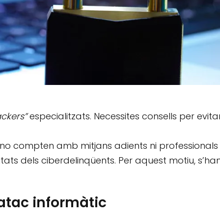
ackers”
especialitzats. Necessites consells per evita
 no compten amb mitjans adients ni professionals
itats dels ciberdelinqüents. Per aquest motiu, s’ha
 atac informàtic