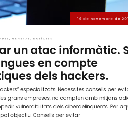
19 de novembre de 20
ADES
GENERAL
NOTÍCIES
ar un atac informàtic. S
tingues en compte
iques dels hackers.
ckers” especialitzats. Necessites consells per evit
e les grans empreses, no compten amb mitjans adi
mpedir vulnerabilitats dels ciberdelinqüents. Per a
ipal objectiu. Consells per evitar