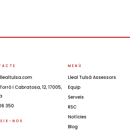
TACTE
MENÚ
llealtulsa.com
Lleal Tulsà Assessors
orró i Cabratosa, 12, 17005,
Equip
a
Serveis
06 350
RSC
Notícies
EIX-NOS
Blog