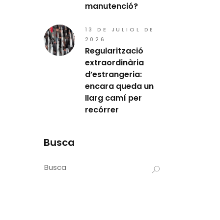
manutenció?
13 DE JULIOL DE
2026
Regularització
extraordinària
d’estrangeria:
encara queda un
llarg camí per
recórrer
Busca
Search
for: