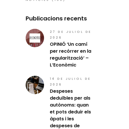
Publicacions recents
27 DE JULIOL DE
2026
OPINIÓ ‘Un camí
per recórrer en la
regularització’ –
L’Econòmic
14 DE JULIOL DE
2026
Despeses
deduïbles per als
autònoms: quan
et pots deduir els
àpats i les
despeses de