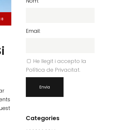
Nom:
18
Email:
i
He llegit i accepto la
Política de Privacitat.
ar
ents
quest
Categories