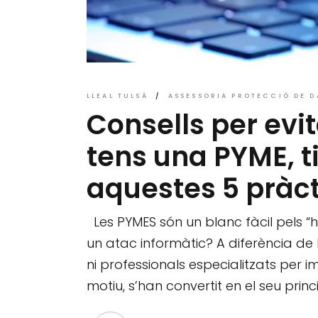
LLEAL TULSÀ
ASSESSORIA PROTECCIÓ DE D
Consells per evit
tens una PYME, 
aquestes 5 pràct
Les PYMES són un blanc fàcil pels “ha
un atac informàtic? A diferència d
ni professionals especialitzats per i
motiu, s’han convertit en el seu princ