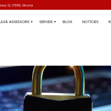
sa, 12, 17005, Girona
TULSÀ ASSESSORS
SERVEIS
BLOG
NOTÍCIES
STRE EQUIP
ASSESSORIA LABORAL
ASSESSORIA FISCAL
ASSESSORIA COMPTABLE
ASSESSORIA JURÍDICA
ASSESSORIA ADMINISTRATIVA
ASSESSORIA DE COMUNICACIÓ
ASSESSORIA EN ESTRANGERIA
PROTECCIÓ DE DADES
SERVEIS IMMOBILIARIS