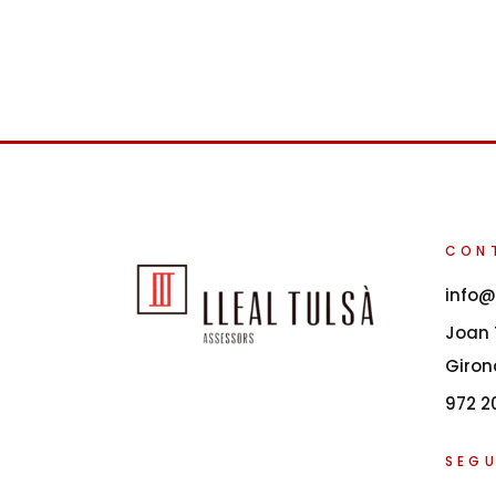
CON
info@
Joan T
Giron
972 2
SEGU