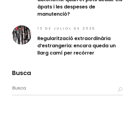
àpats i les despeses de
manutenció?
13 DE JULIOL DE 2026
Regularització extraordinària
d’estrangeria: encara queda un
llarg camí per recórrer
Busca
Search
for: