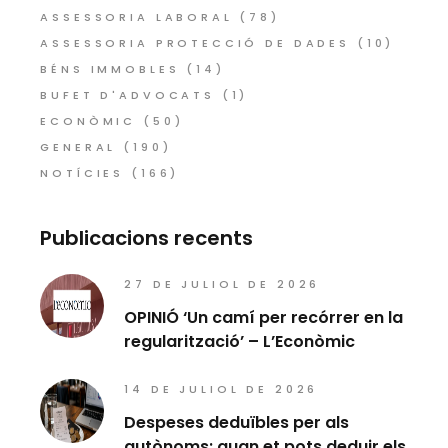
ASSESSORIA LABORAL
(78)
ASSESSORIA PROTECCIÓ DE DADES
(10)
BÉNS IMMOBLES
(14)
BUFET D'ADVOCATS
(1)
ECONÒMIC
(50)
GENERAL
(190)
NOTÍCIES
(166)
Publicacions recents
27 DE JULIOL DE 2026
OPINIÓ ‘Un camí per recórrer en la
regularització’ – L’Econòmic
14 DE JULIOL DE 2026
Despeses deduïbles per als
autònoms: quan et pots deduir els