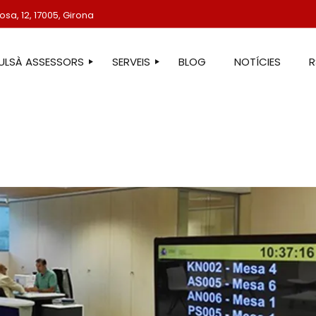
sa, 12, 17005, Girona
TULSÀ ASSESSORS
SERVEIS
BLOG
NOTÍCIES
STRE EQUIP
ASSESSORIA LABORAL
ASSESSORIA FISCAL
ASSESSORIA COMPTABLE
ASSESSORIA JURÍDICA
ASSESSORIA ADMINISTRATIVA
ASSESSORIA DE COMUNICACIÓ
ASSESSORIA EN ESTRANGERIA
PROTECCIÓ DE DADES
SERVEIS IMMOBILIARIS