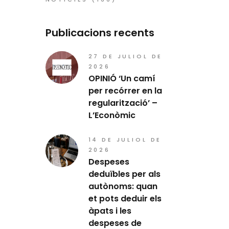
Publicacions recents
27 DE JULIOL DE
2026
OPINIÓ ‘Un camí
per recórrer en la
regularització’ –
L’Econòmic
14 DE JULIOL DE
2026
Despeses
deduïbles per als
autònoms: quan
et pots deduir els
àpats i les
despeses de