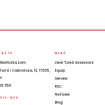
TACTE
MENÚ
llealtulsa.com
Lleal Tulsà Assessors
orró i Cabratosa, 12, 17005,
Equip
a
Serveis
06 350
RSC
Notícies
EIX-NOS
Blog