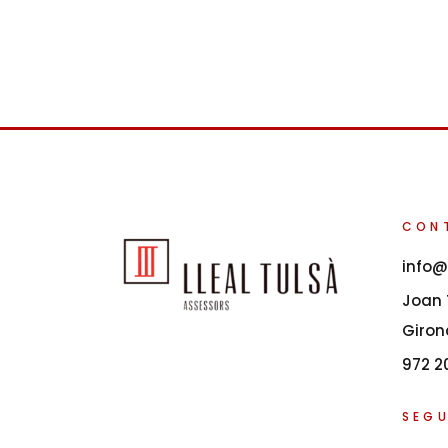
CON
info@
Joan T
Giron
972 2
SEGU