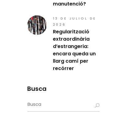
manutenció?
13 DE JULIOL DE
2026
Regularització
extraordinària
d’estrangeria:
encara queda un
llarg camí per
recórrer
Busca
Search
for: