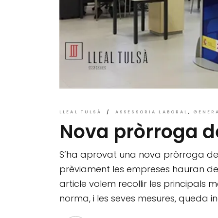
LLEAL TULSÀ
ASSESSORIA LABORAL
GENER
Nova pròrroga d
S’ha aprovat una nova pròrroga dels
prèviament les empreses hauran de p
article volem recollir les principal
norma, i les seves mesures, queda incl