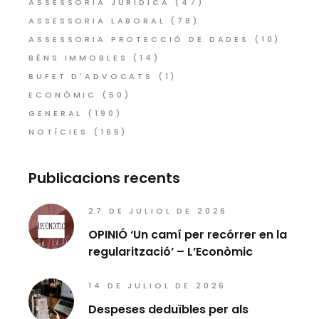
ASSESSORIA JURÍDICA
(47)
ASSESSORIA LABORAL
(78)
ASSESSORIA PROTECCIÓ DE DADES
(10)
BÉNS IMMOBLES
(14)
BUFET D'ADVOCATS
(1)
ECONÒMIC
(50)
GENERAL
(190)
NOTÍCIES
(166)
Publicacions recents
27 DE JULIOL DE 2026
OPINIÓ ‘Un camí per recórrer en la
regularització’ – L’Econòmic
14 DE JULIOL DE 2026
Despeses deduïbles per als