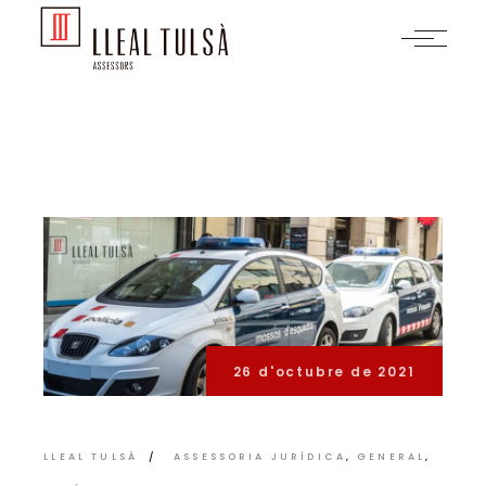
Skip
to
the
content
26 d'octubre de 2021
LLEAL TULSÀ
ASSESSORIA JURÍDICA
GENERAL