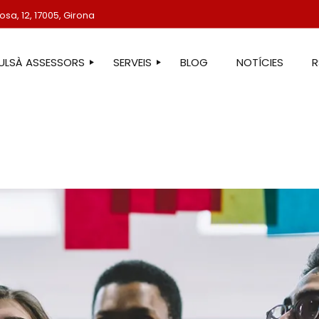
sa, 12, 17005, Girona
TULSÀ ASSESSORS
SERVEIS
BLOG
NOTÍCIES
STRE EQUIP
ASSESSORIA LABORAL
ASSESSORIA FISCAL
ASSESSORIA COMPTABLE
ASSESSORIA JURÍDICA
ASSESSORIA ADMINISTRATIVA
ASSESSORIA DE COMUNICACIÓ
ASSESSORIA EN ESTRANGERIA
PROTECCIÓ DE DADES
SERVEIS IMMOBILIARIS