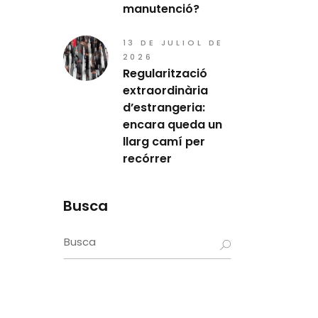
manutenció?
13 DE JULIOL DE
2026
Regularització
extraordinària
d’estrangeria:
encara queda un
llarg camí per
recórrer
Busca
Search
for: