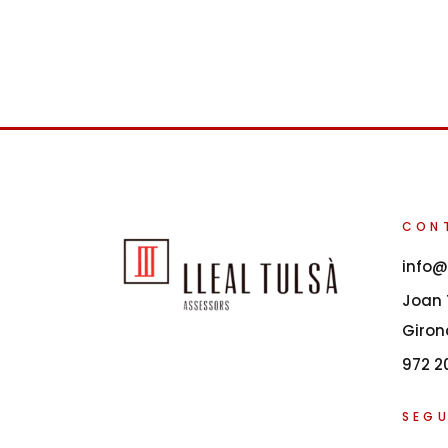
CON
info@
Joan T
Giron
972 2
SEGU