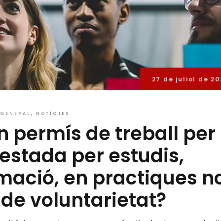
27 de juliol de 20
GENERAL
NOTÍCIES
permís de treball per
estada per estudis,
rmació, en practiques n
 de voluntarietat?