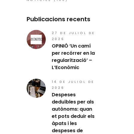
Publicacions recents
27 DE JULIOL DE
2026
OPINIÓ ‘Un camí
per recórrer en la
regularització’ –
L’Econòmic
14 DE JULIOL DE
2026
Despeses
deduïbles per als
autònoms: quan
et pots deduir els
àpats i les
despeses de