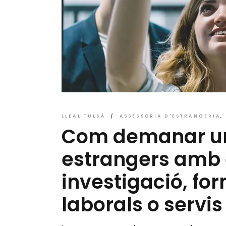
LLEAL TULSÀ
ASSESSORIA D'ESTRANGERIA
Com demanar un 
estrangers amb 
investigació, fo
laborals o servis