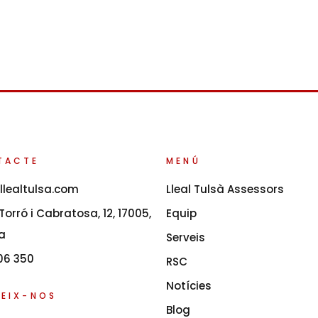
TACTE
MENÚ
llealtulsa.com
Lleal Tulsà Assessors
orró i Cabratosa, 12, 17005,
Equip
a
Serveis
06 350
RSC
Notícies
EIX-NOS
Blog