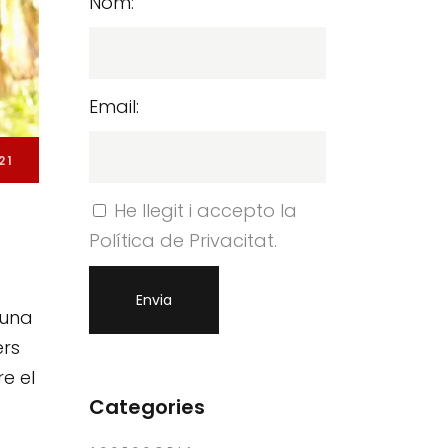
Nom:
Email:
21
He llegit i accepto la
Política de Privacitat.
 una
ers
e el
Categories