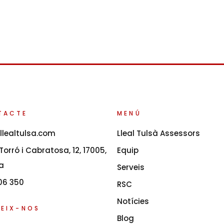
TACTE
MENÚ
llealtulsa.com
Lleal Tulsà Assessors
orró i Cabratosa, 12, 17005,
Equip
a
Serveis
06 350
RSC
Notícies
EIX-NOS
Blog