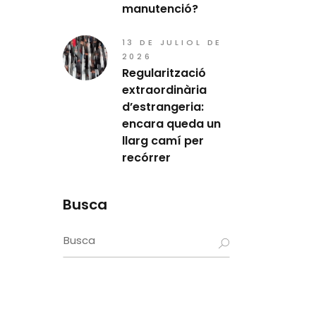
manutenció?
13 DE JULIOL DE
2026
Regularització
extraordinària
d’estrangeria:
encara queda un
llarg camí per
recórrer
Busca
Search
for: