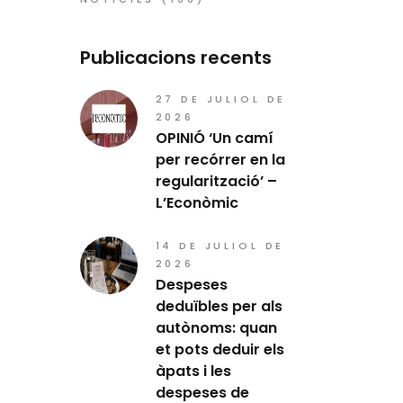
Publicacions recents
27 DE JULIOL DE
2026
OPINIÓ ‘Un camí
per recórrer en la
regularització’ –
L’Econòmic
14 DE JULIOL DE
2026
Despeses
deduïbles per als
autònoms: quan
et pots deduir els
àpats i les
despeses de