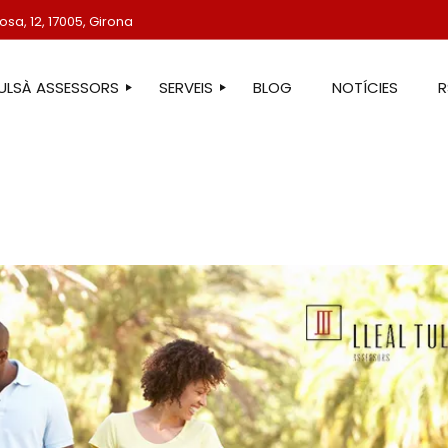
sa, 12, 17005, Girona
TULSÀ ASSESSORS
SERVEIS
BLOG
NOTÍCIES
STRE EQUIP
ASSESSORIA LABORAL
ASSESSORIA FISCAL
ASSESSORIA COMPTABLE
ASSESSORIA JURÍDICA
ASSESSORIA ADMINISTRATIVA
ASSESSORIA DE COMUNICACIÓ
ASSESSORIA EN ESTRANGERIA
PROTECCIÓ DE DADES
SERVEIS IMMOBILIARIS