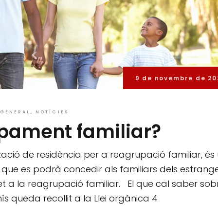
9 de novembre de 20
GENERAL
NOTÍCIES
upament familiar?
tzació de residència per a reagrupació familiar, és
 que es podrà concedir als familiars dels estrang
et a la reagrupació familiar. El que cal saber sobr
 queda recollit a la Llei orgànica 4