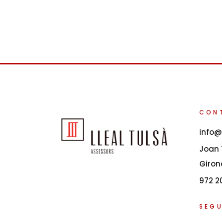
CON
info@
Joan T
Giron
972 2
SEGU