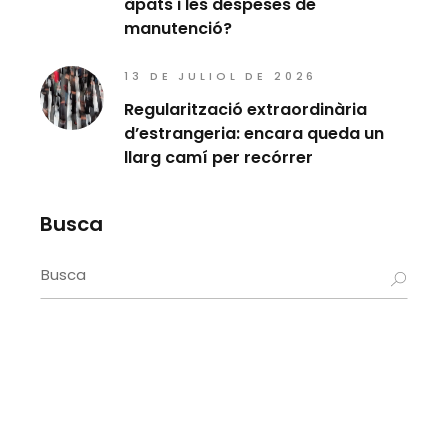
àpats i les despeses de
manutenció?
13 DE JULIOL DE 2026
Regularització extraordinària
d’estrangeria: encara queda un
llarg camí per recórrer
Busca
Search
for: