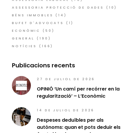
ASSESSORIA PROTECCIÓ DE DADES
(10)
BÉNS IMMOBLES
(14)
BUFET D'ADVOCATS
(1)
ECONÒMIC
(50)
GENERAL
(190)
NOTÍCIES
(166)
Publicacions recents
27 DE JULIOL DE 2026
OPINIÓ ‘Un camí per recórrer en la
regularització’ – L’Econòmic
14 DE JULIOL DE 2026
Despeses deduïbles per als
autònoms: quan et pots deduir els