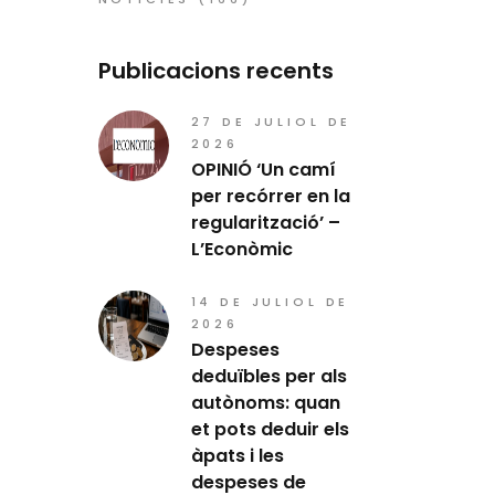
Publicacions recents
27 DE JULIOL DE
2026
OPINIÓ ‘Un camí
per recórrer en la
regularització’ –
L’Econòmic
14 DE JULIOL DE
2026
Despeses
deduïbles per als
autònoms: quan
et pots deduir els
àpats i les
despeses de