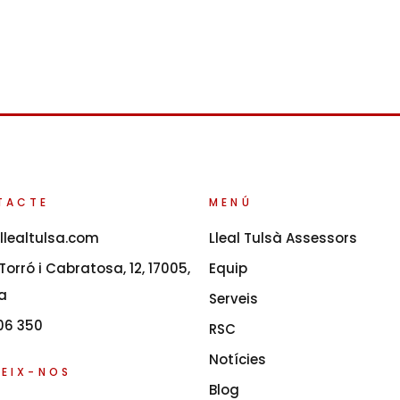
TACTE
MENÚ
llealtulsa.com
Lleal Tulsà Assessors
orró i Cabratosa, 12, 17005,
Equip
a
Serveis
06 350
RSC
Notícies
EIX-NOS
Blog