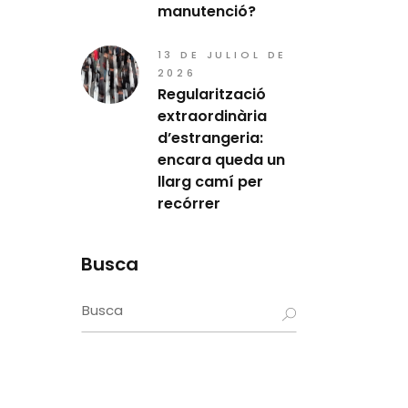
manutenció?
13 DE JULIOL DE
2026
Regularització
extraordinària
d’estrangeria:
encara queda un
llarg camí per
recórrer
Busca
Search
for: