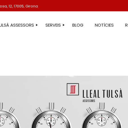
sa, 12, 17005, Girona
TULSÀ ASSESSORS
SERVEIS
BLOG
NOTÍCIES
STRE EQUIP
ASSESSORIA LABORAL
ASSESSORIA FISCAL
ASSESSORIA COMPTABLE
ASSESSORIA JURÍDICA
ASSESSORIA ADMINISTRATIVA
ASSESSORIA DE COMUNICACIÓ
ASSESSORIA EN ESTRANGERIA
PROTECCIÓ DE DADES
SERVEIS IMMOBILIARIS