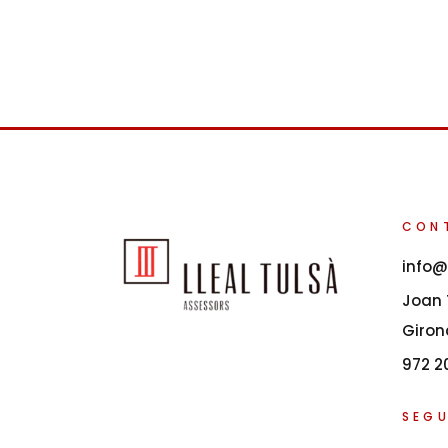
CON
info@
Joan T
Giron
972 2
SEGU