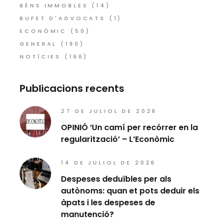
BÉNS IMMOBLES
(14)
BUFET D'ADVOCATS
(1)
ECONÒMIC
(50)
GENERAL
(190)
NOTÍCIES
(166)
Publicacions recents
27 DE JULIOL DE 2026
OPINIÓ ‘Un camí per recórrer en la
regularització’ – L’Econòmic
14 DE JULIOL DE 2026
Despeses deduïbles per als
autònoms: quan et pots deduir els
àpats i les despeses de
manutenció?