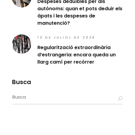
Despeses deduïbles per als
autònoms: quan et pots deduir els
àpats i les despeses de
manutenció?
13 DE JULIOL DE 2026
Regularització extraordinària
d’estrangeria: encara queda un
llarg camí per recórrer
Busca
Search
for: