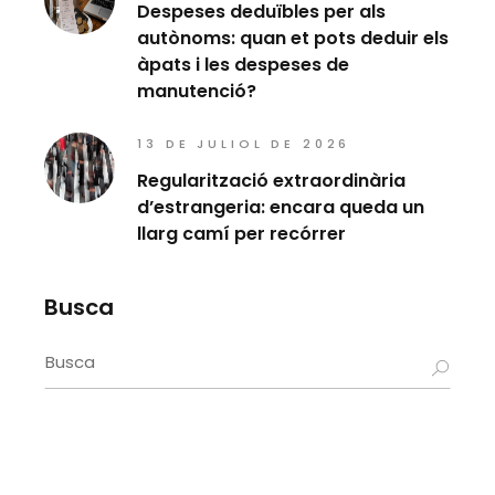
Despeses deduïbles per als
autònoms: quan et pots deduir els
àpats i les despeses de
manutenció?
13 DE JULIOL DE 2026
Regularització extraordinària
d’estrangeria: encara queda un
llarg camí per recórrer
Busca
Search
for: