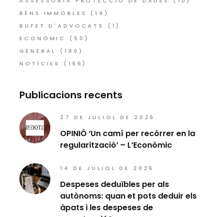
ASSESSORIA PROTECCIÓ DE DADES
(10)
BÉNS IMMOBLES
(14)
BUFET D'ADVOCATS
(1)
ECONÒMIC
(50)
GENERAL
(190)
NOTÍCIES
(166)
Publicacions recents
27 DE JULIOL DE 2026
OPINIÓ ‘Un camí per recórrer en la
regularització’ – L’Econòmic
14 DE JULIOL DE 2026
Despeses deduïbles per als
autònoms: quan et pots deduir els
àpats i les despeses de