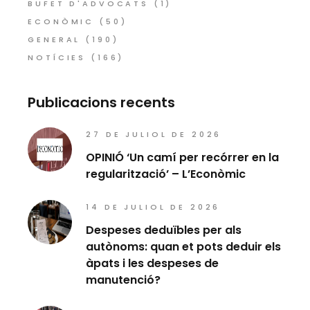
BUFET D'ADVOCATS
(1)
ECONÒMIC
(50)
GENERAL
(190)
NOTÍCIES
(166)
Publicacions recents
27 DE JULIOL DE 2026
OPINIÓ ‘Un camí per recórrer en la
regularització’ – L’Econòmic
14 DE JULIOL DE 2026
Despeses deduïbles per als
autònoms: quan et pots deduir els
àpats i les despeses de
manutenció?