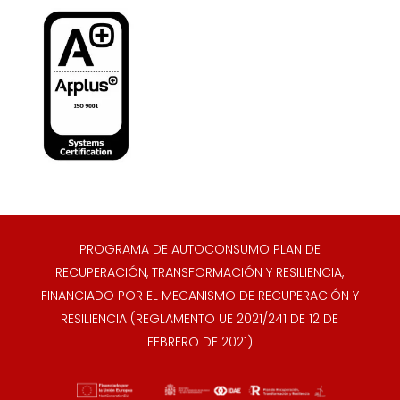
PROGRAMA DE AUTOCONSUMO PLAN DE
RECUPERACIÓN, TRANSFORMACIÓN Y RESILIENCIA,
FINANCIADO POR EL MECANISMO DE RECUPERACIÓN Y
RESILIENCIA (REGLAMENTO UE 2021/241 DE 12 DE
FEBRERO DE 2021)