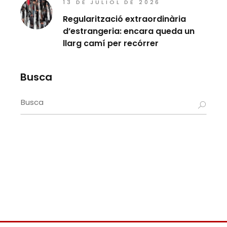
13 DE JULIOL DE 2026
Regularització extraordinària
d’estrangeria: encara queda un
llarg camí per recórrer
Busca
Search
for: