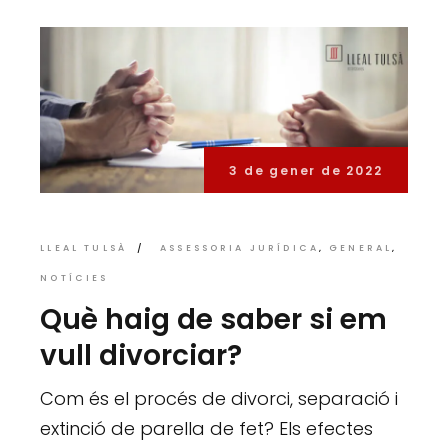
3 de gener de 2022
LLEAL TULSÀ
ASSESSORIA JURÍDICA
GENERAL
NOTÍCIES
Què haig de saber si em
vull divorciar?
Com és el procés de divorci, separació i
extinció de parella de fet? Els efectes