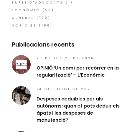
BUFET D'ADVOCATS
(1)
ECONÒMIC
(50)
GENERAL
(190)
NOTÍCIES
(166)
Publicacions recents
27 DE JULIOL DE 2026
OPINIÓ ‘Un camí per recórrer en la
regularització’ – L’Econòmic
14 DE JULIOL DE 2026
Despeses deduïbles per als
autònoms: quan et pots deduir els
àpats i les despeses de
manutenció?