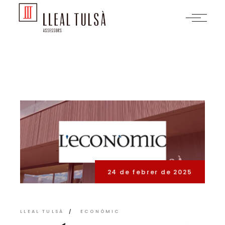
Skip
to
the
content
24 de febrer de 2025
LLEAL TULSÀ
ECONÒMIC