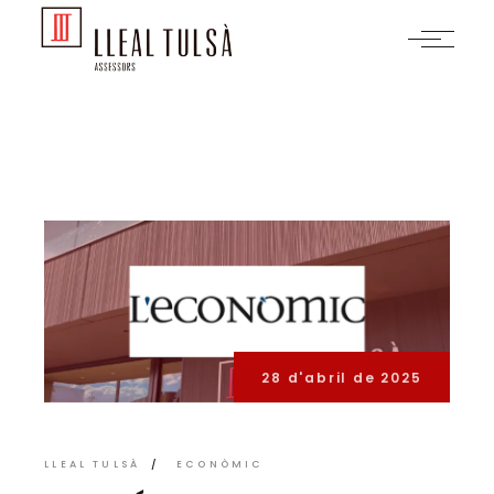
Skip
to
the
content
28 d'abril de 2025
LLEAL TULSÀ
ECONÒMIC