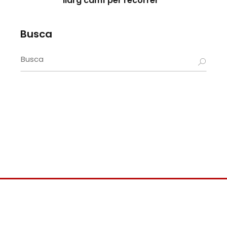
llarg camí per recórrer
Busca
Search
for: