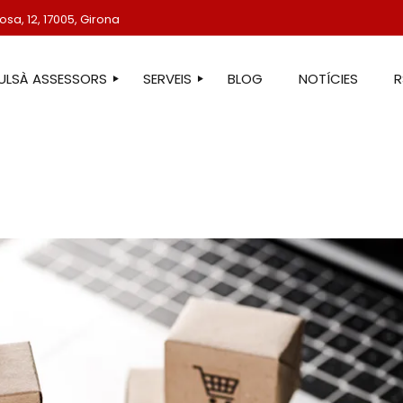
sa, 12, 17005, Girona
TULSÀ ASSESSORS
SERVEIS
BLOG
NOTÍCIES
STRE EQUIP
ASSESSORIA LABORAL
ASSESSORIA FISCAL
ASSESSORIA COMPTABLE
ASSESSORIA JURÍDICA
ASSESSORIA ADMINISTRATIVA
ASSESSORIA DE COMUNICACIÓ
ASSESSORIA EN ESTRANGERIA
PROTECCIÓ DE DADES
SERVEIS IMMOBILIARIS