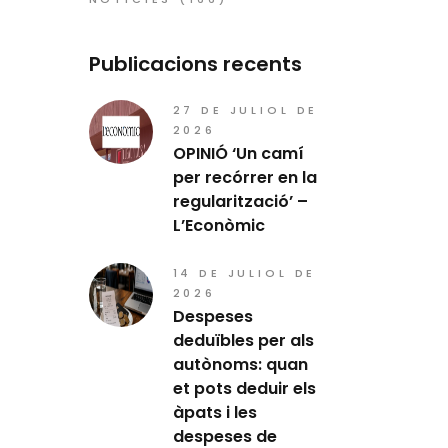
Publicacions recents
27 DE JULIOL DE
2026
OPINIÓ ‘Un camí
per recórrer en la
regularització’ –
L’Econòmic
14 DE JULIOL DE
2026
Despeses
deduïbles per als
autònoms: quan
et pots deduir els
àpats i les
despeses de