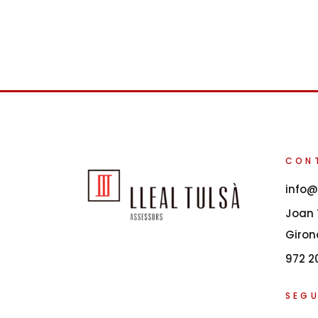
CON
info@
Joan T
Giron
972 2
SEGU