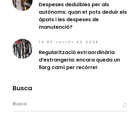
Despeses deduïbles per als
autònoms: quan et pots deduir els
àpats i les despeses de
manutenció?
13 DE JULIOL DE 2026
Regularització extraordinària
d’estrangeria: encara queda un
llarg camí per recórrer
Busca
Search
for: