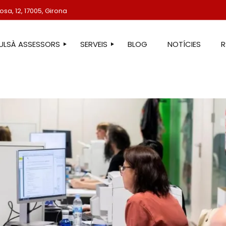
sa, 12, 17005, Girona
TULSÀ ASSESSORS
SERVEIS
BLOG
NOTÍCIES
STRE EQUIP
ASSESSORIA LABORAL
ASSESSORIA FISCAL
ASSESSORIA COMPTABLE
ASSESSORIA JURÍDICA
ASSESSORIA ADMINISTRATIVA
ASSESSORIA DE COMUNICACIÓ
ASSESSORIA EN ESTRANGERIA
PROTECCIÓ DE DADES
SERVEIS IMMOBILIARIS