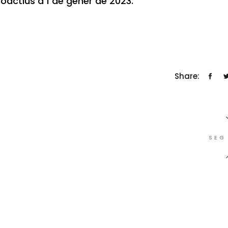
oactius a 1 de gener de 2023.
Share:
SEG