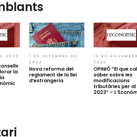
mblants
DE 2023
1 DE SETEMBRE DE
13 DE NOVEMBR
2022
2022
consells
Nova reforma del
OPINIÓ “El que ca
lorar la
reglament de la llei
saber sobre les
ia
d’estrangeria
modificacions
onòmic
tributàries per al
2023” – L’Econò
ari