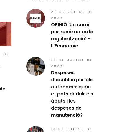
27 DE JULIOL DE
2026
OPINIÓ ‘Un camí
per recórrer en la
regularització’ –
L’Econòmic
E DE
14 DE JULIOL DE
l
2026
Despeses
deduïbles per als
autònoms: quan
mic
et pots deduir els
àpats i les
despeses de
manutenció?
13 DE JULIOL DE