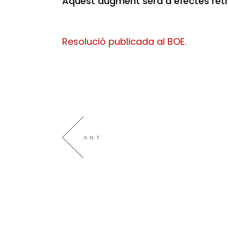
Aquest augment serà a efectes retr
Resolució publicada al BOE.
ANT