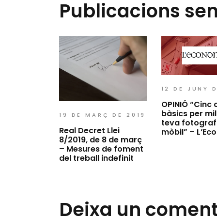
Publicacions se
12 DE JUNY 
OPINIÓ “Cinc 
bàsics per mil
19 DE MARÇ DE 2019
teva fotograf
Real Decret Llei
mòbil” – L’Ec
8/2019, de 8 de març
– Mesures de foment
del treball indefinit
Deixa un coment