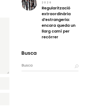
2026
Regularització
extraordinària
d’estrangeria:
encara queda un
llarg camí per
recórrer
Busca
Search
for: