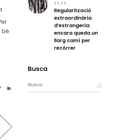
2026
a.
Regularització
extraordinària
Per
d’estrangeria:
t bé
encara queda un
llarg camí per
recórrer
Busca
Search
for: