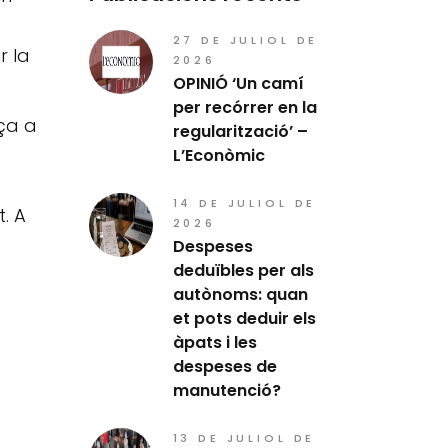
27 DE JULIOL DE
r la
2026
OPINIÓ ‘Un camí
per recórrer en la
ça a
regularització’ –
L’Econòmic
14 DE JULIOL DE
. A
2026
Despeses
deduïbles per als
autònoms: quan
et pots deduir els
àpats i les
despeses de
manutenció?
13 DE JULIOL DE