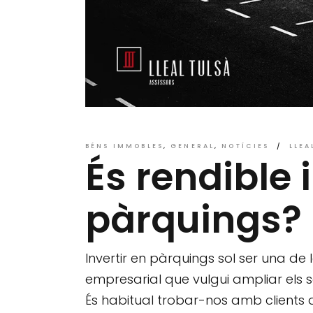
BÉNS IMMOBLES
GENERAL
NOTÍCIES
LLEA
És rendible 
pàrquings?
Invertir en pàrquings sol ser una de 
empresarial que vulgui ampliar els 
És habitual trobar-nos amb clients q