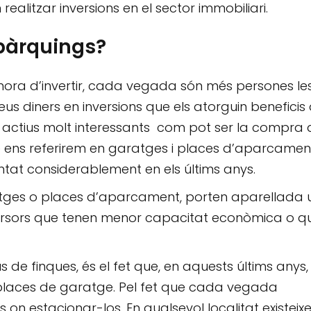
ealitzar inversions en el sector immobiliari.
 pàrquings?
’hora d’invertir, cada vegada són més persones le
seus diners en inversions que
els
atorguin beneficis
sos actius molt interessants com pot ser la compra 
e ens referirem en garatges i places d’aparcamen
tat considerablement en els últims anys.
ratges o places d’aparcament, porten aparellada
 inversors que tenen menor capacitat econòmica o q
s de finques, és el fet que, en aquests últims anys,
aces de garatge. Pel fet que cada vegada
s on estacionar-los. En qualsevol localitat existeix