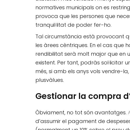
normatives municipals on es restring
provoca que les persones que necessit
tranquil·litat de poder fer-ho.
Tal circumstància està provocant q
les àrees cèntriques. En el cas que h
rendibilitat serà molt major que en
existent. Per tant, podràs sol·licita
més, si amb els anys vols vendre-la, 
plusvàlues.
Gestionar la compra d
Òbviament, no tot són avantatges.
A
d’assumir el pagament de despeses 
(normalment un 10% sobre el preu d