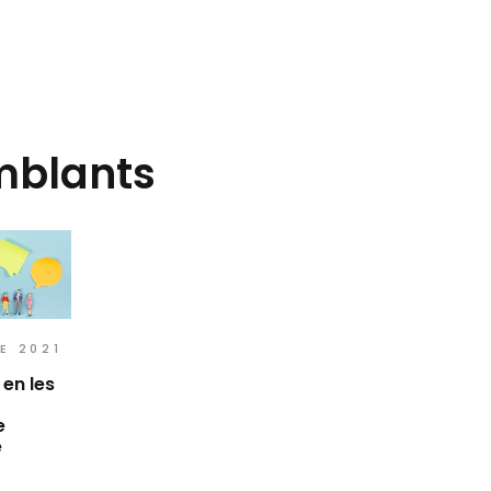
mblants
E 2021
 en les
e
e