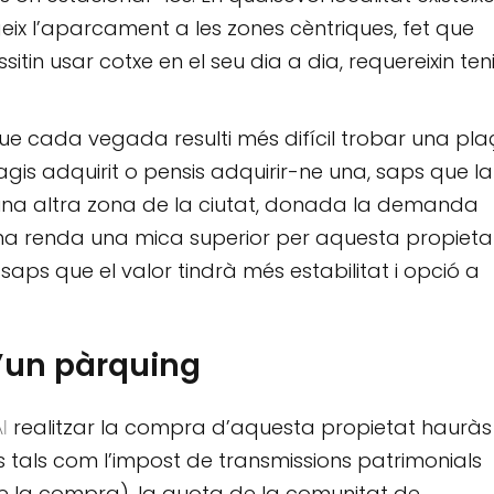
eix l’aparcament a les zones cèntriques, fet que
in usar cotxe en el seu dia a dia, requereixin teni
ue cada vegada resulti més difícil trobar una pla
agis adquirit o pensis adquirir-ne una, saps que la
 una altra zona de la ciutat, donada la demanda
r una renda una mica superior per aquesta propietat
saps que el valor tindrà més estabilitat i opció a
’un pàrquing
realitzar la compra d’aquesta propietat hauràs
l
tals com l’impost de transmissions patrimonials
e la compra), la quota de la comunitat de