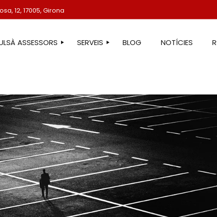
sa, 12, 17005, Girona
TULSÀ ASSESSORS
SERVEIS
BLOG
NOTÍCIES
STRE EQUIP
ASSESSORIA LABORAL
ASSESSORIA FISCAL
ASSESSORIA COMPTABLE
ASSESSORIA JURÍDICA
ASSESSORIA ADMINISTRATIVA
ASSESSORIA DE COMUNICACIÓ
ASSESSORIA EN ESTRANGERIA
PROTECCIÓ DE DADES
SERVEIS IMMOBILIARIS