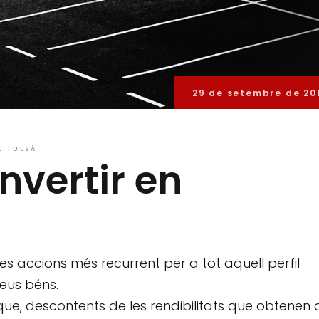
29 de setembre de 20
L TULSÀ
invertir en
les accions més recurrent per a tot aquell perfil
seus béns.
ue, descontents de les rendibilitats que obtenen 