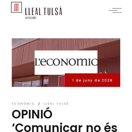
Skip
to
the
content
1 de juny de 2026
ECONÒMIC
LLEAL TULSÀ
OPINIÓ
‘Comunicar no és