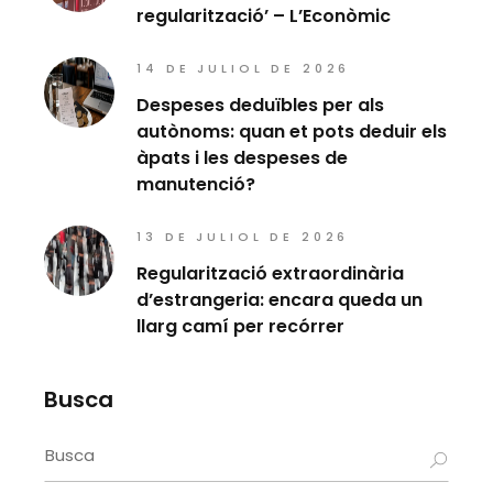
regularització’ – L’Econòmic
14 DE JULIOL DE 2026
Despeses deduïbles per als
autònoms: quan et pots deduir els
àpats i les despeses de
manutenció?
13 DE JULIOL DE 2026
Regularització extraordinària
d’estrangeria: encara queda un
llarg camí per recórrer
Busca
Search
for: