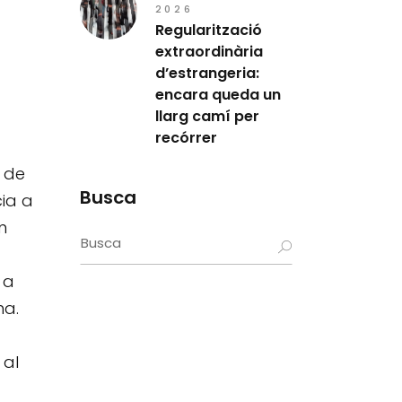
2026
Regularització
extraordinària
d’estrangeria:
encara queda un
llarg camí per
recórrer
, de
Busca
cia a
n
Search
for:
 a
ma.
 al