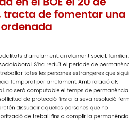
da en el BOE el 20 de
 tracta de fomentar una
i ordenada
alitats d’arrelament: arrelament social, familiar
 sociolaboral. S’ha reduït el període de permanèn
 treballar totes les persones estrangeres que sigui
ència temporal per arrelament. Amb relació als
ional, no serà computable el temps de permanència
l·licitud de protecció fins a la seva resolució fer
retén dissuadir aquelles persones que ho
ització de treball fins a complir la permanència