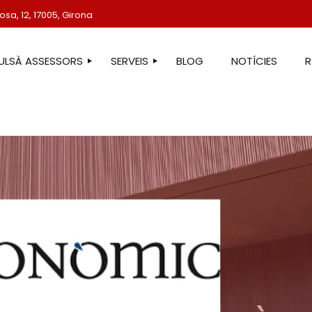
sa, 12, 17005, Girona
TULSÀ ASSESSORS
SERVEIS
BLOG
NOTÍCIES
STRE EQUIP
ASSESSORIA LABORAL
ASSESSORIA FISCAL
ASSESSORIA COMPTABLE
ASSESSORIA JURÍDICA
ASSESSORIA ADMINISTRATIVA
ASSESSORIA DE COMUNICACIÓ
ASSESSORIA EN ESTRANGERIA
PROTECCIÓ DE DADES
SERVEIS IMMOBILIARIS