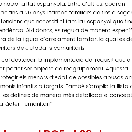
 nacionalitat espanyola. Entre d’altres, podran
s de fins a 26 anys i també familiars de fins a sego
tencions que necessiti el familiar espanyol que tin
ndència. Així doncs, es regula de manera específ
ora de la figura d’arrelament familiar, la qual es d
nitors de ciutadans comunitaris.
, cal destacar la implementació del requisit que el
 per poder ser objecte de reagrupament. Aquesta
protegir els menors d’edat de possibles abusos 
onis infantils o forçats. També s’amplia la llista 
 i es defineix de manera més detallada el concep
caràcter humanitari”.