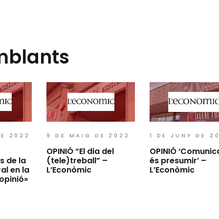
mblants
DE 2022
9 DE MAIG DE 2022
1 DE JUNY DE 2
OPINIÓ “El dia del
OPINIÓ ‘Comunic
 de la
(tele)treball” –
és presumir’ –
al en la
L’Econòmic
L’Econòmic
opinió»