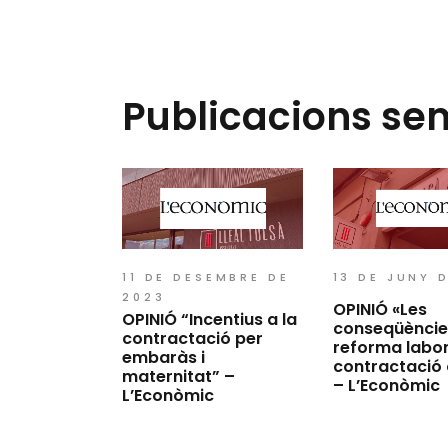
Publicacions se
11 DE DESEMBRE DE
13 DE JUNY 
2023
OPINIÓ «Les
OPINIÓ “Incentius a la
conseqüències
contractació per
reforma labor
embaràs i
contractació 
maternitat” –
– L’Econòmic
L’Econòmic