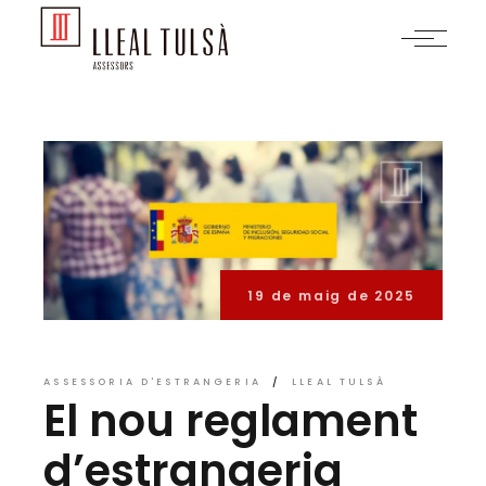
Skip
to
the
content
19 de maig de 2025
ASSESSORIA D'ESTRANGERIA
LLEAL TULSÀ
El nou reglament
d’estrangeria