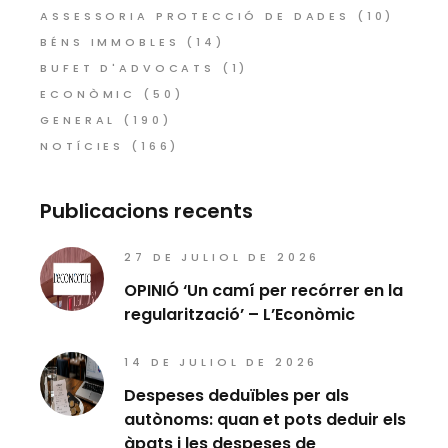
ASSESSORIA PROTECCIÓ DE DADES
(10)
BÉNS IMMOBLES
(14)
BUFET D'ADVOCATS
(1)
ECONÒMIC
(50)
GENERAL
(190)
NOTÍCIES
(166)
Publicacions recents
27 DE JULIOL DE 2026
OPINIÓ ‘Un camí per recórrer en la
regularització’ – L’Econòmic
14 DE JULIOL DE 2026
Despeses deduïbles per als
autònoms: quan et pots deduir els
àpats i les despeses de