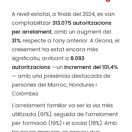
A nivell estatal, a finals del 2024, es van
comptabilitzar
313.075 autoritzacions
per arrelament
, amb un augment del
31%
respecte a l’any anterior. A Girona, el
creixement ha estat encara més
significatiu, arribant a
8.093
autoritzacions
—un
increment del 101,4%
— amb una presència destacada de
persones del Marroc, Hondures i
Colòmbia.
L’arrelament familiar va ser la via més
utilitzada (61%), seguida de l’arrelament
per formació (19%) i el social (18%). Amb
les noves mesures, es preveu que